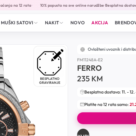
anja na 12 rata
10% popusta na sve online narudžbe
Besplatna dostava 
•
•
MUŠKI SATOVI
NAKIT
NOVO
AKCIJA
BRENDOV
Ovlašteni uvoznik i distrib
FM11248A-E2
FERRO
235
KM
BESPLATNO
GRAVIRANJE
Besplatna dostava: 11. - 12.
Platite na 12 rata samo:
21.