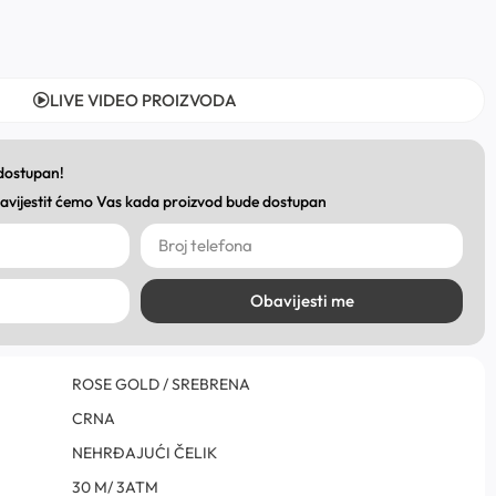
LIVE VIDEO PROIZVODA
 dostupan!
obavijestit ćemo Vas kada proizvod bude dostupan
Obavijesti me
ROSE GOLD / SREBRENA
CRNA
NEHRĐAJUĆI ČELIK
30 M/ 3ATM