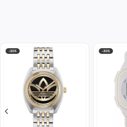
-30%
-10%