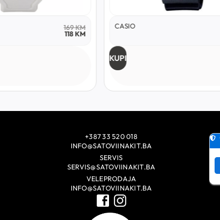
ADIDAS
210
KM
189
KM
KUPI
+387 33 520 018
INFO@SATOVIINAKIT.BA
SERVIS
SERVIS@SATOVIINAKIT.BA
VELEPRODAJA
INFO@SATOVIINAKIT.BA