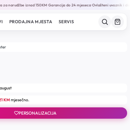
za narudžbe iznad 150KM
Garancija do 24 mjeseca
Ovlašteni uvoznik i distr
•
•
I
PRODAJNA MJESTA
SERVIS
uter
 august
21 KM
mjesečno.
PERSONALIZACIJA