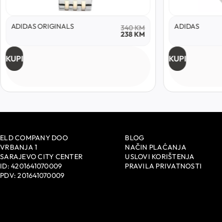
ADIDAS
CASIO
M
169
KM
M
118
KM
KUPI
KUPI
ELD COMPANY DOO
BLOG
VRBANJA 1
NAČIN PLAĆANJA
SARAJEVO CITY CENTER
USLOVI KORIŠTENJA
ID: 4201641070009
PRAVILA PRIVATNOSTI
PDV: 201641070009