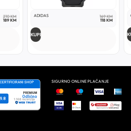
CASIO EDIFICE
333
KM
169
KM
118
KM
KUPI
SIGURNO ONLINE PLAĆANJE