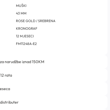
MUŠKI
43 MM
ROSE GOLD / SREBRENA
KRONOGRAF
12 MJESECI
FM11248A-E2
 za narudžbe iznad 150KM
12 rata
jeseca
 distributer