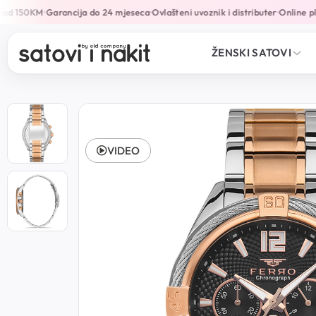
ad 150KM
Garancija do 24 mjeseca
Ovlašteni uvoznik i distributer
Online plać
•
•
•
ŽENSKI SATOVI
VIDEO