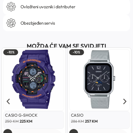
Ovlašteni uvoznik i distributer
Obezbjeđen servis
MOŽDA ĆE VAM SE SVIDJETI
-10%
-10%
CASIO G-SHOCK
CASIO
250
KM
225
KM
286
KM
257
KM