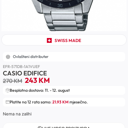
SWISS MADE
Ovlašteni distributer
EFR-571DB-1A1VUEF
CASIO EDIFICE
243
KM
270
KM
Besplatna dostava: 11. - 12. august
Platite na 12 rata samo:
21.93 KM
mjesečno.
Nema na zalihi