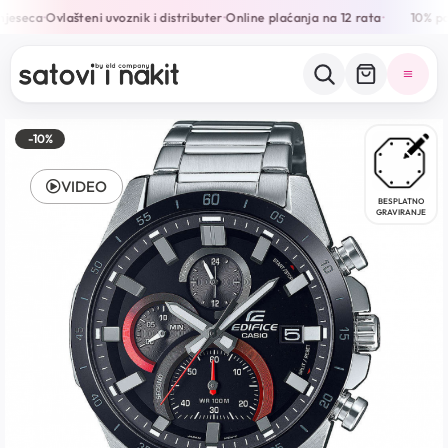
jeseca
Ovlašteni uvoznik i distributer
Online plaćanja na 12 rata
10% pop
•
•
•
-10%
VIDEO
BESPLATNO
GRAVIRANJE