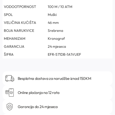
VODOOTPORNOST
100 M / 10 ATM
SPOL
Muški
VELIČINA KUĆIŠTA
46 mm
BOJA NARUKVICE
Srebrena
MEHANIZAM
Kronograf
GARANCIJA
24 mjeseca
ŠIFRA
EFR-571DB-1A1VUEF
Besplatna dostava za narudžbe iznad 150KM
Online plaćanja na 12 rata
Garancija do 24 mjeseca