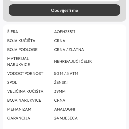
Obavijesti me
ŠIFRA
AOFH23511
BOJA KUĆIŠTA
CRNA
BOJA PODLOGE
CRNA / ZLATNA
MATERIJAL
NEHRĐAJUĆI ČELIK
NARUKVICE
VODOOTPORNOST
50 M / 5 ATM
SPOL
ŽENSKI
VELIČINA KUĆIŠTA
39MM
BOJA NARUKVICE
CRNA
MEHANIZAM
ANALOGNI
GARANCIJA
24 MJESECA