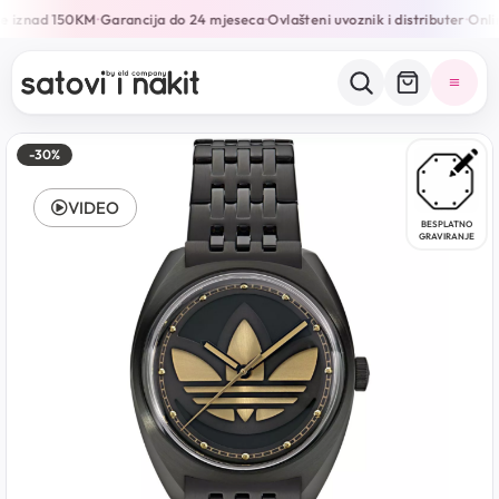
e iznad 150KM
Garancija do 24 mjeseca
Ovlašteni uvoznik i distributer
Onlin
•
•
•
-30%
VIDEO
BESPLATNO
GRAVIRANJE