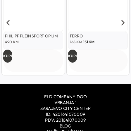
PHILIPP PLEIN SPORT OPIUM
FERRO
490
KM
168
KM
151
KM
KUPI
KUPI
ELD COMPANY DOO
VRBANJA 1
SARAJEVO CITY CENTER
ID: 4201641070009
PDV: 201641070009
BLOG