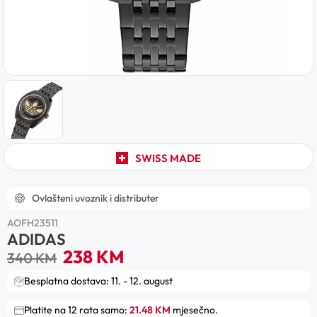
SWISS MADE
Ovlašteni uvoznik i distributer
AOFH23511
ADIDAS
238
KM
340
KM
Besplatna dostava: 11. - 12. august
Platite na 12 rata samo:
21.48 KM
mjesečno.