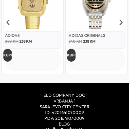
ADIDAS
ADIDAS ORIGINALS
340
KM
238
KM
340
KM
238
KM
KUPI
KUPI
ELD COMPANY DOO
VRBANJA 1
SARAJEVO CITY CENTER
ID: 4201641070009
PDV: 201641070009
BLOG