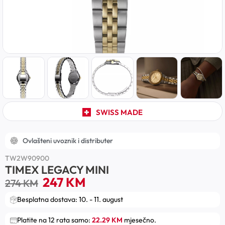
SWISS MADE
Ovlašteni uvoznik i distributer
TW2W90900
TIMEX LEGACY MINI
247
KM
274
KM
Besplatna dostava: 10. - 11. august
Platite na 12 rata samo:
22.29 KM
mjesečno.