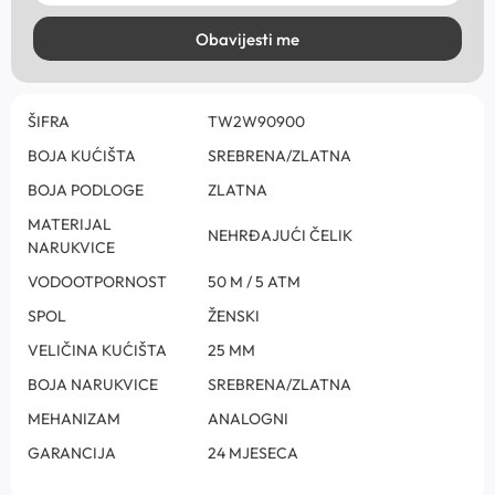
Obavijesti me
ŠIFRA
TW2W90900
BOJA KUĆIŠTA
SREBRENA/ZLATNA
BOJA PODLOGE
ZLATNA
MATERIJAL
NEHRĐAJUĆI ČELIK
NARUKVICE
VODOOTPORNOST
50 M / 5 ATM
SPOL
ŽENSKI
VELIČINA KUĆIŠTA
25 MM
BOJA NARUKVICE
SREBRENA/ZLATNA
MEHANIZAM
ANALOGNI
GARANCIJA
24 MJESECA