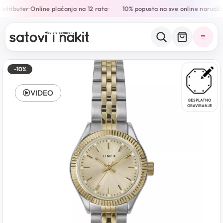
istributer
Online plaćanja na 12 rata
10% popusta na sve online narudžb
•
•
-10%
VIDEO
BESPLATNO
GRAVIRANJE