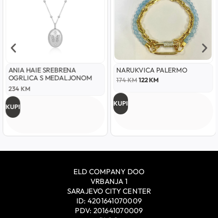
ANIA HAIE SREBRENA
NARUKVICA PALERMO
OGRLICA S MEDALJONOM
174
KM
122
KM
OD ZLATNOG LEPTIRA
234
KM
KUPI
KUPI
ELD COMPANY DOO
VRBANJA 1
SARAJEVO CITY CENTER
ID: 4201641070009
PDV: 201641070009