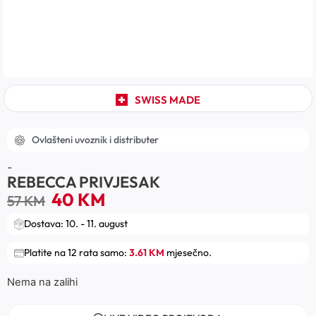
SWISS MADE
Ovlašteni uvoznik i distributer
-
REBECCA PRIVJESAK
40
KM
57
KM
Dostava: 10. - 11. august
Platite na 12 rata samo:
3.61 KM
mjesečno.
Nema na zalihi