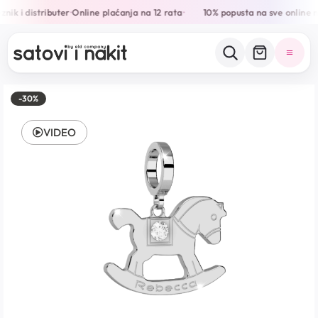
nik i distributer
Online plaćanja na 12 rata
10% popusta na sve online 
•
•
-30%
VIDEO