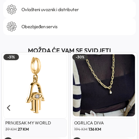
Ovlašteni uvoznik i distributer
Obezbjeđen servis
MOŽDA ĆE VAM SE SVIDJETI
-31%
-30%
PRIVJESAK MY WORLD
OGRLICA DIVA
39
KM
27
KM
194
KM
136
KM