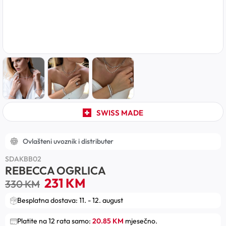
SWISS MADE
Ovlašteni uvoznik i distributer
SDAKBB02
REBECCA OGRLICA
231
KM
330
KM
Besplatna dostava: 11. - 12. august
Platite na 12 rata samo:
20.85 KM
mjesečno.