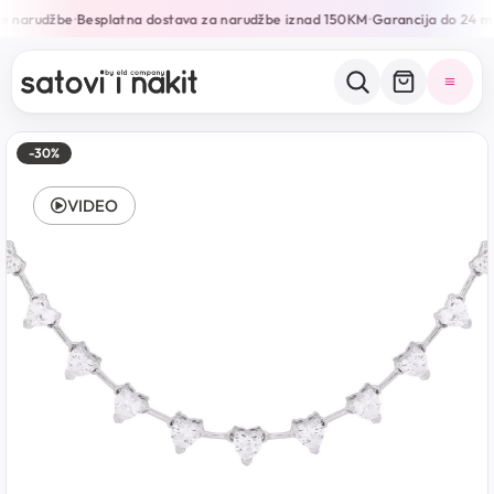
e narudžbe
Besplatna dostava za narudžbe iznad 150KM
Garancija do 24 mj
•
•
-30%
VIDEO