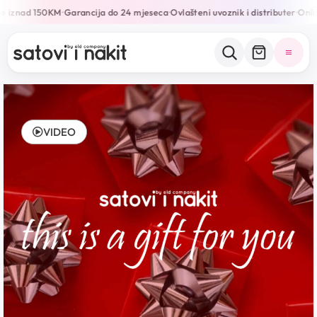
e iznad 150KM
Garancija do 24 mjeseca
Ovlašteni uvoznik i distributer
Onlin
•
•
•
VIDEO