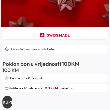
SWISS MADE
Ovlašteni uvoznik i distributer
-
Poklon bon u vrijednosti 100KM
100
KM
Dostava: 7. - 8. august
Platite na 12 rata samo:
9.03 KM
mjesečno.
KUPI