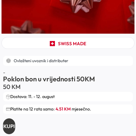
SWISS MADE
Ovlašteni uvoznik i distributer
-
Poklon bon u vrijednosti 50KM
50
KM
Dostava: 11. - 12. august
Platite na 12 rata samo:
4.51 KM
mjesečno.
KUPI