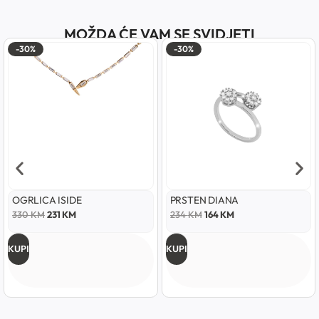
MOŽDA ĆE VAM SE SVIDJETI
-30%
-30%
OGRLICA ISIDE
PRSTEN DIANA
330
KM
231
KM
234
KM
164
KM
KUPI
KUPI