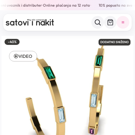
ni uvoznik i distributer
Online plaćanja na 12 rata
10% popusta na sve o
•
•
-40%
DODATNO SNIŽENO
VIDEO