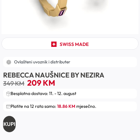
SWISS MADE
Ovlašteni uvoznik i distributer
REBECCA NAUŠNICE BY NEZIRA
209
KM
349
KM
Besplatna dostava: 11. - 12. august
Platite na 12 rata samo:
18.86 KM
mjesečno.
KUPI