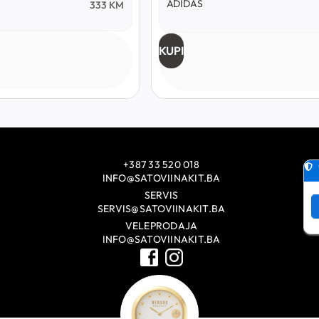
ADIDAS
333
KM
KUPI
+387 33 520 018
INFO@SATOVIINAKIT.BA
SERVIS
SERVIS@SATOVIINAKIT.BA
VELEPRODAJA
INFO@SATOVIINAKIT.BA