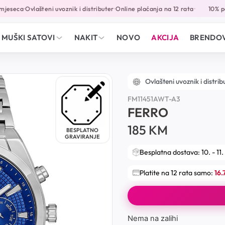
jeseca
Ovlašteni uvoznik i distributer
Online plaćanja na 12 rata
10% pop
•
•
•
MUŠKI SATOVI
NAKIT
NOVO
AKCIJA
BRENDOV
Ovlašteni uvoznik i distrib
FM11451AWT-A3
FERRO
185
KM
BESPLATNO
GRAVIRANJE
Besplatna dostava: 10. - 11.
Platite na 12 rata samo:
16
Nema na zalihi