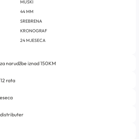
MUŠKI
44 MM
SREBRENA
KRONOGRAF
24 MJESECA
 za narudžbe iznad 150KM
12 rata
jeseca
 distributer