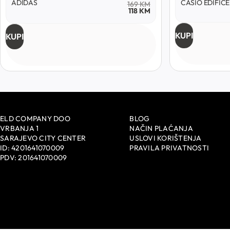
ADIDAS
CASIO EDIFICE
169
KM
118
KM
KUPI
KUPI
ELD COMPANY DOO
BLOG
VRBANJA 1
NAČIN PLAĆANJA
SARAJEVO CITY CENTER
USLOVI KORIŠTENJA
ID: 4201641070009
PRAVILA PRIVATNOSTI
PDV: 201641070009