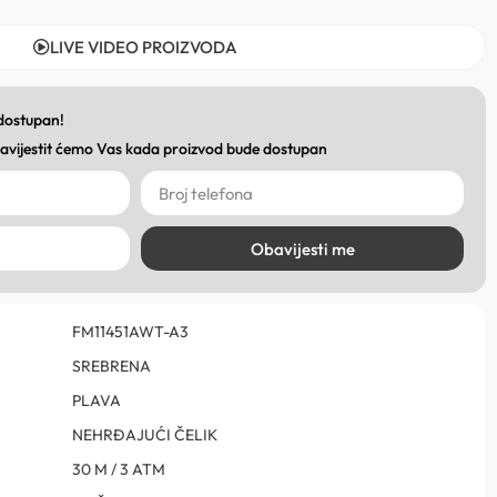
LIVE VIDEO PROIZVODA
 dostupan!
obavijestit ćemo Vas kada proizvod bude dostupan
Obavijesti me
FM11451AWT-A3
SREBRENA
PLAVA
NEHRĐAJUĆI ČELIK
30 M / 3 ATM