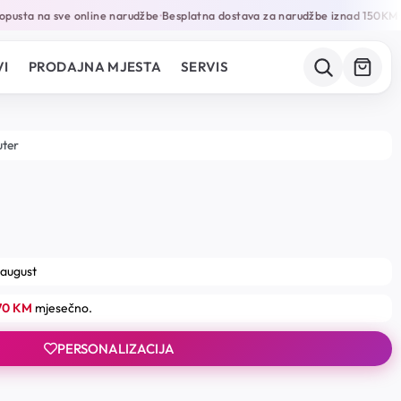
usta na sve online narudžbe
Besplatna dostava za narudžbe iznad 150KM
G
•
•
I
PRODAJNA MJESTA
SERVIS
uter
 august
.70 KM
mjesečno.
PERSONALIZACIJA