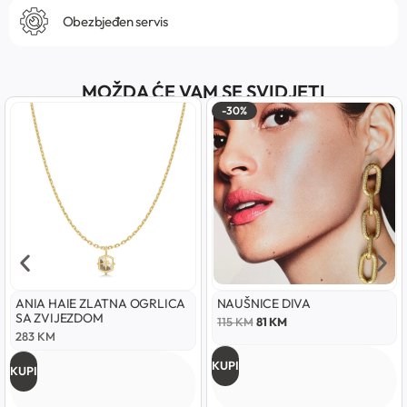
Obezbjeđen servis
MOŽDA ĆE VAM SE SVIDJETI
-30%
ANIA HAIE ZLATNA OGRLICA
NAUŠNICE DIVA
SA ZVIJEZDOM
115
KM
81
KM
283
KM
KUPI
KUPI