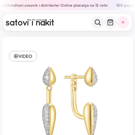
ca
Ovlašteni uvoznik i distributer
Online plaćanja na 12 rata
10% popust
•
•
•
VIDEO