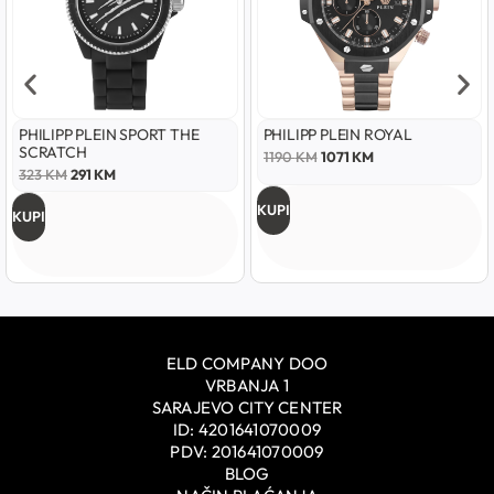
PHILIPP PLEIN SPORT THE
PHILIPP PLEIN ROYAL
SCRATCH
1190
KM
1071
KM
323
KM
291
KM
KUPI
KUPI
ELD COMPANY DOO
VRBANJA 1
SARAJEVO CITY CENTER
ID: 4201641070009
PDV: 201641070009
BLOG