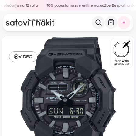
 plaćanja na 12 rata
10% popusta na sve online narudžbe
Besplatna dos
•
•
VIDEO
BESPLATNO
GRAVIRANJE