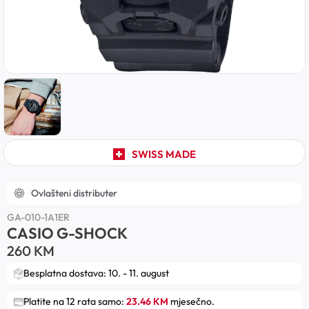
SWISS MADE
Ovlašteni distributer
GA-010-1A1ER
CASIO G-SHOCK
260
KM
Besplatna dostava: 10. - 11. august
Platite na 12 rata samo:
23.46 KM
mjesečno.