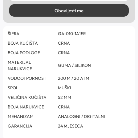
Obavijesti me
ŠIFRA
GA-010-1A1ER
BOJA KUĆIŠTA
CRNA
BOJA PODLOGE
CRNA
MATERIJAL
GUMA / SILIKON
NARUKVICE
VODOOTPORNOST
200 M / 20 ATM
SPOL
MUŠKI
VELIČINA KUĆIŠTA
52 MM
BOJA NARUKVICE
CRNA
MEHANIZAM
ANALOGNI / DIGITALNI
GARANCIJA
24 MJESECA