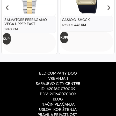
SALVATORE FERRAGAMO
CASIO G-SHOCK
VEGA UPPER EAST
498
KM
448
KM
1940
KM
KUPI
KUPI
ELD COMPANY DOO
VRBANJA 1
SARAJEVO CITY CENTER
ID: 4201641070009
PDV: 201641070009
BLOG
NAČIN PLAĆANJA
USLOVI KORIŠTENJA
PRAVILA PRIVATNOSTI