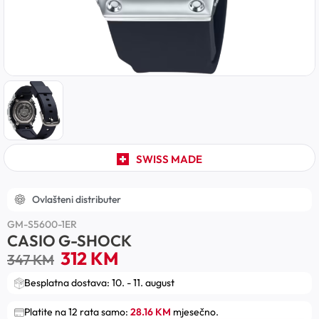
SWISS MADE
Ovlašteni distributer
GM-S5600-1ER
CASIO G-SHOCK
312
KM
347
KM
Besplatna dostava: 10. - 11. august
Platite na 12 rata samo:
28.16 KM
mjesečno.