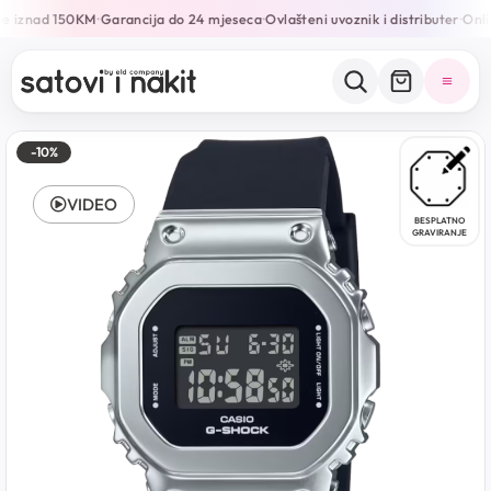
e iznad 150KM
Garancija do 24 mjeseca
Ovlašteni uvoznik i distributer
Onlin
•
•
•
-10%
VIDEO
BESPLATNO
GRAVIRANJE