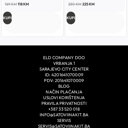
169
KM
118
KM
250
KM
225
KM
KUPI
KUPI
ELD COMPANY DOO
VRBANJA 1
SARAJEVO CITY CENTER
ID: 4201641070009
PDV: 201641070009
BLOG
NAČIN PLAĆANJA
USLOVI KORIŠTENJA
PRAVILA PRIVATNOSTI
+387 33 520 018
INFO@SATOVIINAKIT.BA
SERVIS
SERVIS@SATOVIINAKIT.BA