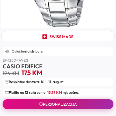
SWISS MADE
Ovlašteni distributer
EF-125D-1AVEG
CASIO EDIFICE
175
KM
194
KM
Besplatna dostava: 10. - 11. august
Platite na 12 rata samo:
15.79 KM
mjesečno.
PERSONALIZACIJA