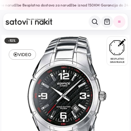
ine narudžbe
Besplatna dostava za narudžbe iznad 150KM
Garancija do 24 
•
•
-10%
VIDEO
BESPLATNO
GRAVIRANJE