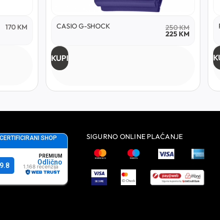
CASIO G-SHOCK
170
KM
250
KM
225
KM
K
KUPI
SIGURNO ONLINE PLAĆANJE