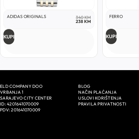
ADIDAS ORIGINALS
FERRO
340
KM
238
KM
KUPI
KUPI
ELD COMPANY DOO
BLOG
VRBANJA 1
NAČIN PLAĆANJA
SARAJEVO CITY CENTER
USLOVI KORIŠTENJA
ID: 4201641070009
PRAVILA PRIVATNOSTI
PDV: 201641070009