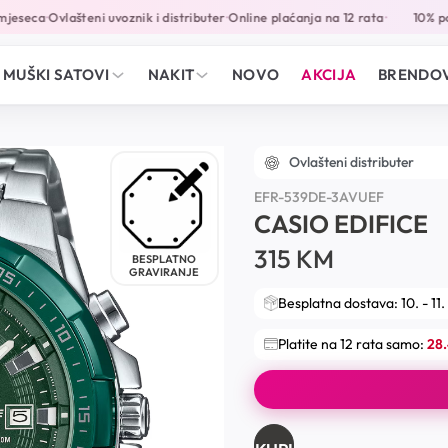
eseca
Ovlašteni uvoznik i distributer
Online plaćanja na 12 rata
10% popu
•
•
•
MUŠKI SATOVI
NAKIT
NOVO
AKCIJA
BRENDOV
Ovlašteni distributer
EFR-539DE-3AVUEF
CASIO EDIFICE
315
KM
BESPLATNO
GRAVIRANJE
Besplatna dostava: 10. - 11.
Platite na 12 rata samo:
28