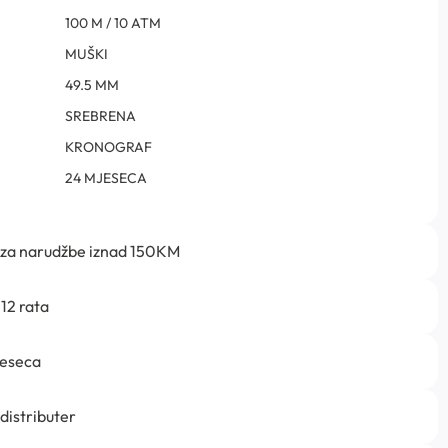
100 M / 10 ATM
MUŠKI
49.5 MM
SREBRENA
KRONOGRAF
24 MJESECA
 za narudžbe iznad 150KM
12 rata
jeseca
 distributer