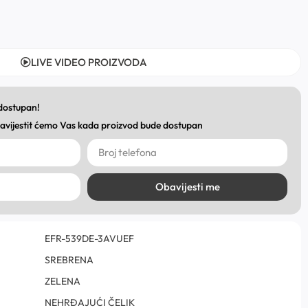
LIVE VIDEO PROIZVODA
 dostupan!
obavijestit ćemo Vas kada proizvod bude dostupan
Obavijesti me
EFR-539DE-3AVUEF
SREBRENA
ZELENA
NEHRĐAJUĆI ČELIK