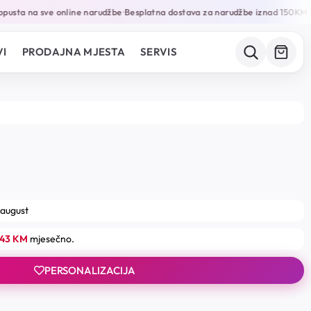
sta na sve online narudžbe
Besplatna dostava za narudžbe iznad 150KM
Ga
•
•
I
PRODAJNA MJESTA
SERVIS
 august
.43 KM
mjesečno.
PERSONALIZACIJA