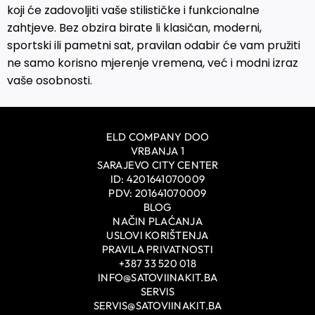
koji će zadovoljiti vaše stilističke i funkcionalne
zahtjeve. Bez obzira birate li klasičan, moderni,
sportski ili pametni sat, pravilan odabir će vam pružiti
ne samo korisno mjerenje vremena, već i modni izraz
vaše osobnosti.
ELD COMPANY DOO
VRBANJA 1
SARAJEVO CITY CENTER
ID: 4201641070009
PDV: 201641070009
BLOG
NAČIN PLAĆANJA
USLOVI KORIŠTENJA
PRAVILA PRIVATNOSTI
+387 33 520 018
INFO@SATOVIINAKIT.BA
SERVIS
SERVIS@SATOVIINAKIT.BA