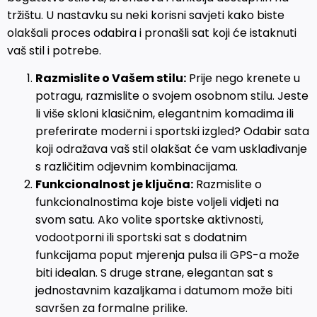
tržištu. U nastavku su neki korisni savjeti kako biste
olakšali proces odabira i pronašli sat koji će istaknuti
vaš stil i potrebe.
Razmislite o Vašem stilu:
Prije nego krenete u
potragu, razmislite o svojem osobnom stilu. Jeste
li više skloni klasičnim, elegantnim komadima ili
preferirate moderni i sportski izgled? Odabir sata
koji odražava vaš stil olakšat će vam usklađivanje
s različitim odjevnim kombinacijama.
Funkcionalnost je ključna:
Razmislite o
funkcionalnostima koje biste voljeli vidjeti na
svom satu. Ako volite sportske aktivnosti,
vodootporni ili sportski sat s dodatnim
funkcijama poput mjerenja pulsa ili GPS-a može
biti idealan. S druge strane, elegantan sat s
jednostavnim kazaljkama i datumom može biti
savršen za formalne prilike.