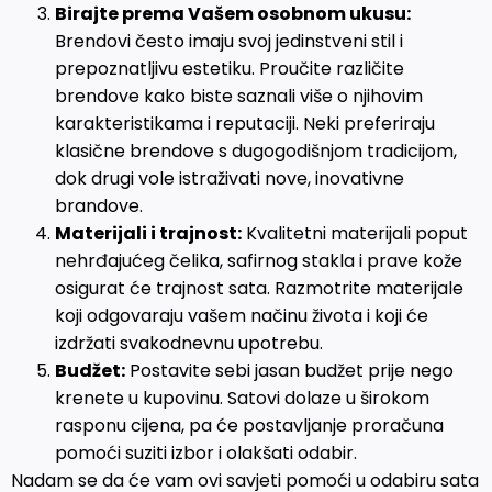
Birajte prema Vašem osobnom ukusu:
Brendovi često imaju svoj jedinstveni stil i
prepoznatljivu estetiku. Proučite različite
brendove kako biste saznali više o njihovim
karakteristikama i reputaciji. Neki preferiraju
klasične brendove s dugogodišnjom tradicijom,
dok drugi vole istraživati nove, inovativne
brandove.
Materijali i trajnost:
Kvalitetni materijali poput
nehrđajućeg čelika, safirnog stakla i prave kože
osigurat će trajnost sata. Razmotrite materijale
koji odgovaraju vašem načinu života i koji će
izdržati svakodnevnu upotrebu.
Budžet:
Postavite sebi jasan budžet prije nego
krenete u kupovinu. Satovi dolaze u širokom
rasponu cijena, pa će postavljanje proračuna
pomoći suziti izbor i olakšati odabir.
Nadam se da će vam ovi savjeti pomoći u odabiru sata