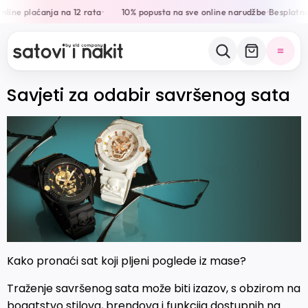
line plaćanja na 12 rata
10% popusta na sve online narudžbe
Besplatna
•
•
Savjeti za odabir savršenog sata
Kako pronaći sat koji pljeni poglede iz mase?
Traženje savršenog sata može biti izazov, s obzirom na
bogatstvo stilova, brendova i funkcija dostupnih na