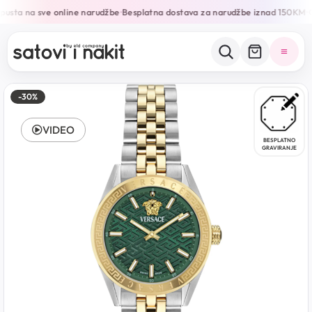
usta na sve online narudžbe
Besplatna dostava za narudžbe iznad 150KM
G
•
•
-30%
VIDEO
BESPLATNO
GRAVIRANJE