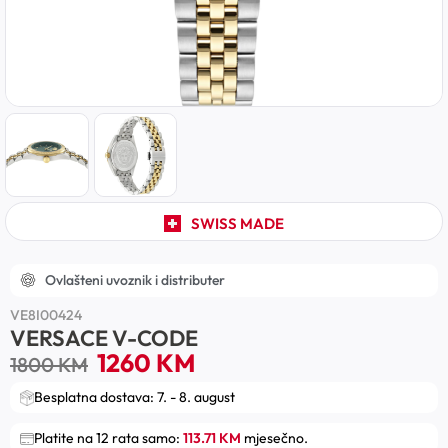
SWISS MADE
Ovlašteni uvoznik i distributer
VE8I00424
VERSACE V-CODE
1260
KM
1800
KM
Besplatna dostava: 7. - 8. august
Platite na 12 rata samo:
113.71 KM
mjesečno.