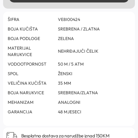
ŠIFRA
VE8I00424
BOJA KUĆIŠTA
SREBRENA / ZLATNA
BOJA PODLOGE
ZELENA
MATERIJAL
NEHRĐAJUĆI ČELIK
NARUKVICE
VODOOTPORNOST
50 M / 5 ATM
SPOL
ŽENSKI
VELIČINA KUĆIŠTA
35 MM
BOJA NARUKVICE
SREBRENA/ZLATNA
MEHANIZAM
ANALOGNI
GARANCIJA
48 MJESECI
Besplatna dostava za narudžbe iznad 150KM