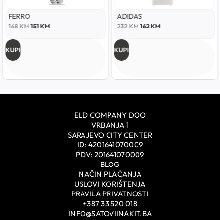
FERRO
ADIDAS
168
KM
151
KM
232
KM
162
KM
KUPI
KUPI
ELD COMPANY DOO
VRBANJA 1
SARAJEVO CITY CENTER
ID: 4201641070009
PDV: 201641070009
BLOG
NAČIN PLAĆANJA
USLOVI KORIŠTENJA
PRAVILA PRIVATNOSTI
+387 33 520 018
INFO@SATOVIINAKIT.BA