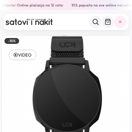
stributer
Online plaćanja na 12 rata
10% popusta na sve online narudžbe
•
•
-10%
VIDEO