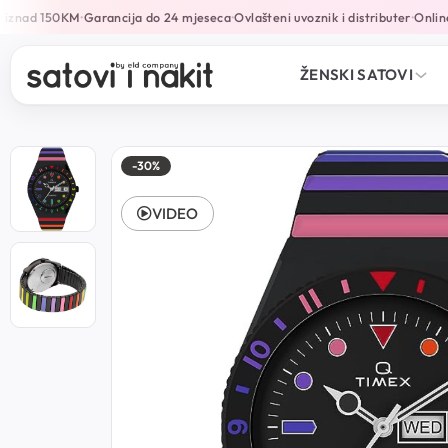
nad 150KM
Garancija do 24 mjeseca
Ovlašteni uvoznik i distributer
Online pl
•
•
•
ŽENSKI SATOVI
-30%
VIDEO