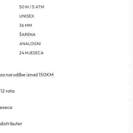
50 M / 5 ATM
UNISEX
36 MM
ŠARENA
ANALOGNI
24 MJESECA
 za narudžbe iznad 150KM
12 rata
jeseca
 distributer