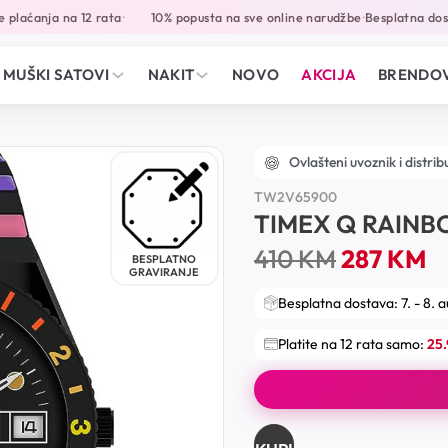
aćanja na 12 rata
10% popusta na sve online narudžbe
Besplatna dostav
•
•
MUŠKI SATOVI
NAKIT
NOVO
AKCIJA
BRENDOV
Ovlašteni uvoznik i distrib
TW2V65900
TIMEX Q RAIN
410
KM
287
KM
BESPLATNO
GRAVIRANJE
Besplatna dostava: 7. - 8. 
Platite na 12 rata samo:
25