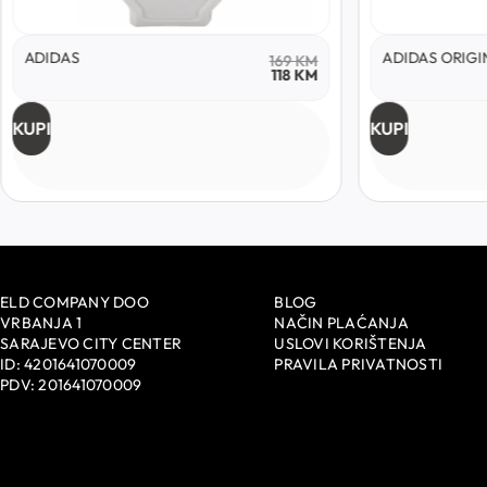
ADIDAS
ADIDAS ORIGI
169
KM
118
KM
KUPI
KUPI
ELD COMPANY DOO
BLOG
VRBANJA 1
NAČIN PLAĆANJA
SARAJEVO CITY CENTER
USLOVI KORIŠTENJA
ID: 4201641070009
PRAVILA PRIVATNOSTI
PDV: 201641070009