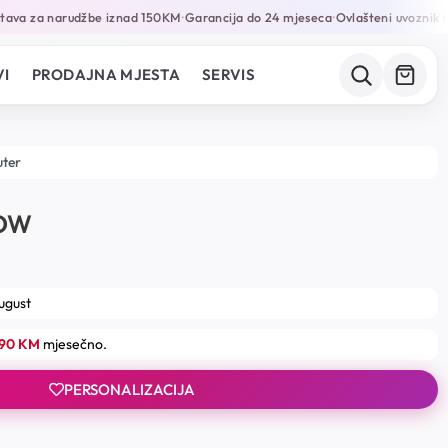
a za narudžbe iznad 150KM
Garancija do 24 mjeseca
Ovlašteni uvoznik i dis
•
•
I
PRODAJNA MJESTA
SERVIS
uter
BOW
august
.90 KM
mjesečno.
PERSONALIZACIJA