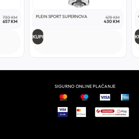
PLEIN SPORT SUPERNOVA
730
KM
478
KM
657
KM
430
KM
KUPI
K
SIGURNO ONLINE PLAĆANJE