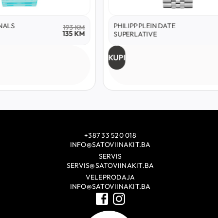
NALS
PHILIPP PLEIN DATE
193
KM
135
KM
SUPERLATIVE
KUPI
+387 33 520 018
INFO@SATOVIINAKIT.BA
SERVIS
SERVIS@SATOVIINAKIT.BA
VELEPRODAJA
INFO@SATOVIINAKIT.BA