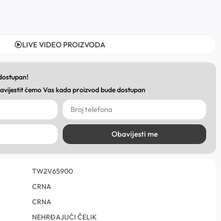
LIVE VIDEO PROIZVODA
 dostupan!
obavijestit ćemo Vas kada proizvod bude dostupan
Obavijesti me
TW2V65900
CRNA
CRNA
NEHRĐAJUĆI ČELIK