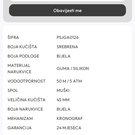
Obavijesti me
ŠIFRA
PSJGA0126
BOJA KUĆIŠTA
SREBRENA
BOJA PODLOGE
BIJELA
MATERIJAL
GUMA / SILIKON
NARUKVICE
VODOOTPORNOST
50 M / 5 ATM
SPOL
MUŠKI
VELIČINA KUĆIŠTA
45 MM
BOJA NARUKVICE
BIJELA
MEHANIZAM
KRONOGRAF
GARANCIJA
24 MJESECA