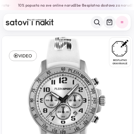
 rata
10% popusta na sve online narudžbe
Besplatna dostava za narudž
•
•
VIDEO
BESPLATNO
GRAVIRANJE