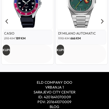
CASIO
D1 MILANO AUTOMATIC
C
210
KM
189
KM
1110
KM
666
KM
UPI
KUPI
K
ELD COMPANY DOO
VRBANJA 1
SARAJEVO CITY CENTER
ID: 4201641070009
PDV: 201641070009
BLOG