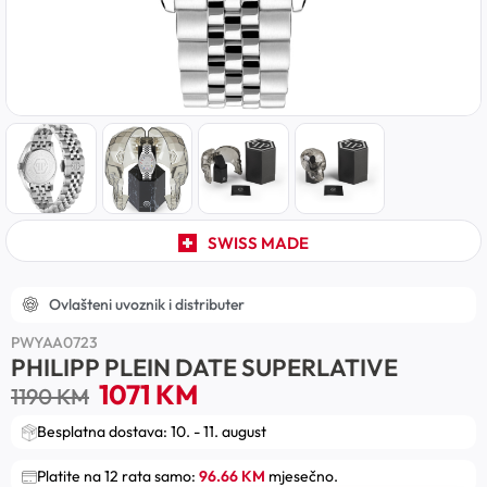
SWISS MADE
Ovlašteni uvoznik i distributer
PWYAA0723
PHILIPP PLEIN DATE SUPERLATIVE
1071
KM
1190
KM
Besplatna dostava: 10. - 11. august
Platite na 12 rata samo:
96.66 KM
mjesečno.