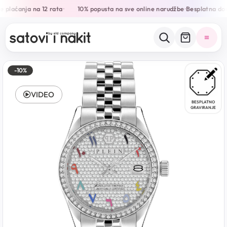
 plaćanja na 12 rata
10% popusta na sve online narudžbe
Besplatna dos
•
•
-10%
VIDEO
BESPLATNO
GRAVIRANJE