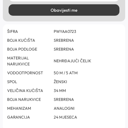
Obavijesti me
ŠIFRA
PWYAA0723
BOJA KUĆIŠTA
SREBRENA
BOJA PODLOGE
SREBRENA
MATERIJAL
NEHRĐAJUĆI ČELIK
NARUKVICE
VODOOTPORNOST
50 M / 5 ATM
SPOL
ŽENSKI
VELIČINA KUĆIŠTA
34 MM
BOJA NARUKVICE
SREBRENA
MEHANIZAM
ANALOGNI
GARANCIJA
24 MJESECA