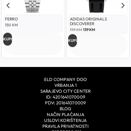
FERRO
ADIDAS ORIGINALS
DISCOVERER
150
KM
199
KM
139
KM
KUPI
KUPI
ELD COMPANY DOO
VRBANJA 1
SARAJEVO CITY CENTER
ID: 4201641070009
PDV: 201641070009
BLOG
NAČIN PLAĆANJA
USLOVI KORIŠTENJA
PRAVILA PRIVATNOSTI