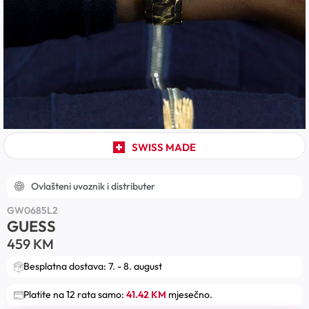
SWISS MADE
Ovlašteni uvoznik i distributer
GW0685L2
GUESS
459
KM
Besplatna dostava: 7. - 8. august
Platite na 12 rata samo:
41.42 KM
mjesečno.