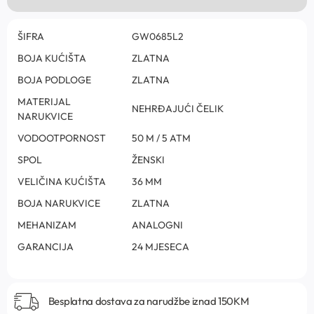
ŠIFRA
GW0685L2
BOJA KUĆIŠTA
ZLATNA
BOJA PODLOGE
ZLATNA
MATERIJAL
NEHRĐAJUĆI ČELIK
NARUKVICE
VODOOTPORNOST
50 M / 5 ATM
SPOL
ŽENSKI
VELIČINA KUĆIŠTA
36 MM
BOJA NARUKVICE
ZLATNA
MEHANIZAM
ANALOGNI
GARANCIJA
24 MJESECA
Besplatna dostava za narudžbe iznad 150KM