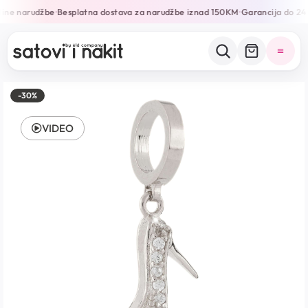
ine narudžbe
Besplatna dostava za narudžbe iznad 150KM
Garancija do 24 
•
•
-30%
VIDEO