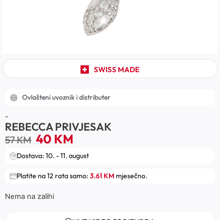
SWISS MADE
Ovlašteni uvoznik i distributer
-
REBECCA PRIVJESAK
40
KM
57
KM
Dostava: 10. - 11. august
Platite na 12 rata samo:
3.61 KM
mjesečno.
Nema na zalihi