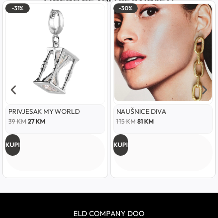
-31%
-30%
PRIVJESAK MY WORLD
NAUŠNICE DIVA
39
KM
27
KM
115
KM
81
KM
KUPI
KUPI
ELD COMPANY DOO