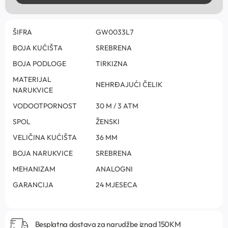
ŠIFRA
GW0033L7
BOJA KUĆIŠTA
SREBRENA
BOJA PODLOGE
TIRKIZNA
MATERIJAL
NEHRĐAJUĆI ČELIK
NARUKVICE
VODOOTPORNOST
30 M / 3 ATM
SPOL
ŽENSKI
VELIČINA KUĆIŠTA
36 MM
BOJA NARUKVICE
SREBRENA
MEHANIZAM
ANALOGNI
GARANCIJA
24 MJESECA
Besplatna dostava za narudžbe iznad 150KM