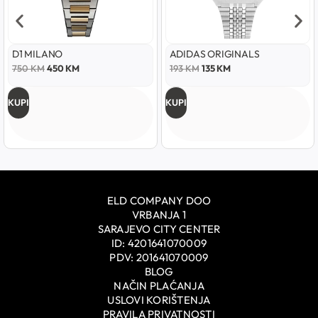
D1 MILANO
ADIDAS ORIGINALS
750
KM
450
KM
193
KM
135
KM
KUPI
KUPI
ELD COMPANY DOO
VRBANJA 1
SARAJEVO CITY CENTER
ID: 4201641070009
PDV: 201641070009
BLOG
NAČIN PLAĆANJA
USLOVI KORIŠTENJA
PRAVILA PRIVATNOSTI