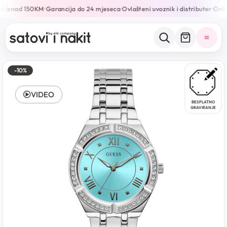
e iznad 150KM
Garancija do 24 mjeseca
Ovlašteni uvoznik i distributer
Onlin
•
•
•
-10%
VIDEO
BESPLATNO
GRAVIRANJE