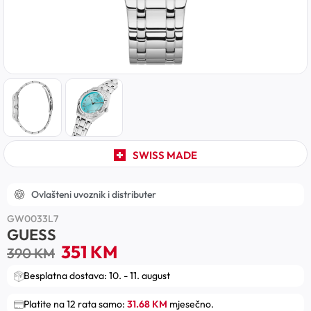
SWISS MADE
Ovlašteni uvoznik i distributer
GW0033L7
GUESS
351
KM
390
KM
Besplatna dostava: 10. - 11. august
Platite na 12 rata samo:
31.68 KM
mjesečno.