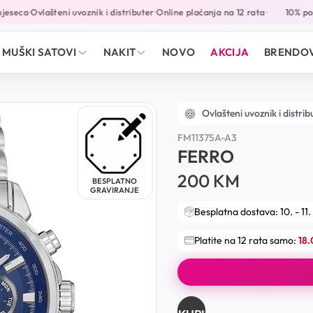
eseca
Ovlašteni uvoznik i distributer
Online plaćanja na 12 rata
10% popu
•
•
•
MUŠKI SATOVI
NAKIT
NOVO
AKCIJA
BRENDOV
Ovlašteni uvoznik i distrib
FM11375A-A3
FERRO
200
KM
BESPLATNO
GRAVIRANJE
Besplatna dostava: 10. - 11.
Platite na 12 rata samo:
18