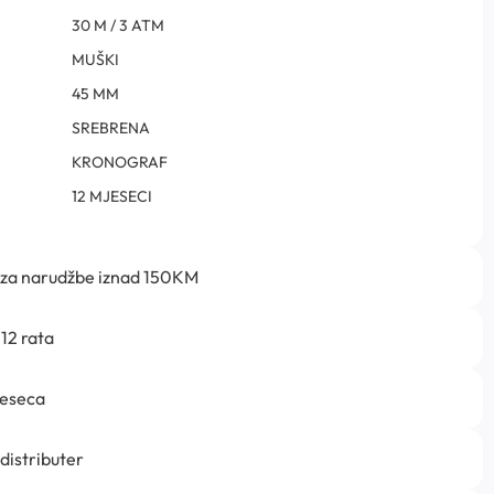
30 M / 3 ATM
MUŠKI
45 MM
SREBRENA
KRONOGRAF
12 MJESECI
 za narudžbe iznad 150KM
12 rata
jeseca
 distributer