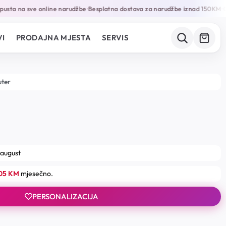
sta na sve online narudžbe
Besplatna dostava za narudžbe iznad 150KM
Ga
•
•
I
PRODAJNA MJESTA
SERVIS
uter
 august
.05 KM
mjesečno.
PERSONALIZACIJA