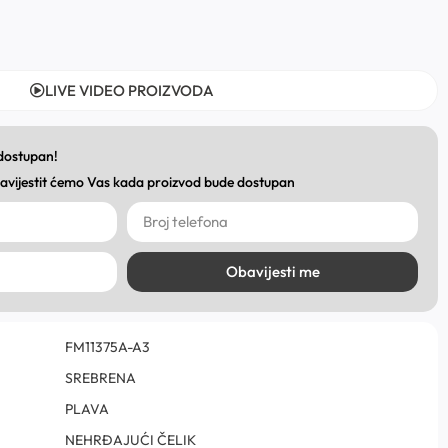
LIVE VIDEO PROIZVODA
 dostupan!
obavijestit ćemo Vas kada proizvod bude dostupan
Obavijesti me
FM11375A-A3
SREBRENA
PLAVA
NEHRĐAJUĆI ČELIK