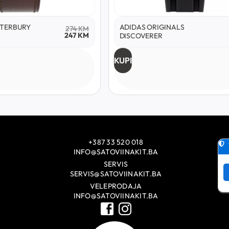
ATERBURY
ADIDAS ORIGINALS
274
KM
247
KM
DISCOVERER
KUPI
+387 33 520 018
INFO@SATOVIINAKIT.BA
SERVIS
SERVIS@SATOVIINAKIT.BA
VELEPRODAJA
INFO@SATOVIINAKIT.BA