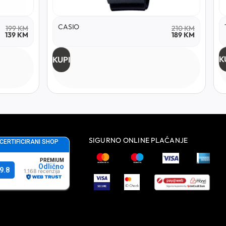
CASIO
199
KM
210
KM
139
KM
189
KM
K
KUPI
SIGURNO ONLINE PLAĆANJE