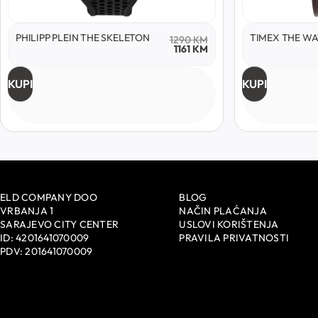
PHILIPP PLEIN THE SKELETON
TIMEX THE W
1290
KM
1161
KM
KUPI
KUPI
ELD COMPANY DOO
BLOG
VRBANJA 1
NAČIN PLAĆANJA
SARAJEVO CITY CENTER
USLOVI KORIŠTENJA
ID: 4201641070009
PRAVILA PRIVATNOSTI
PDV: 201641070009