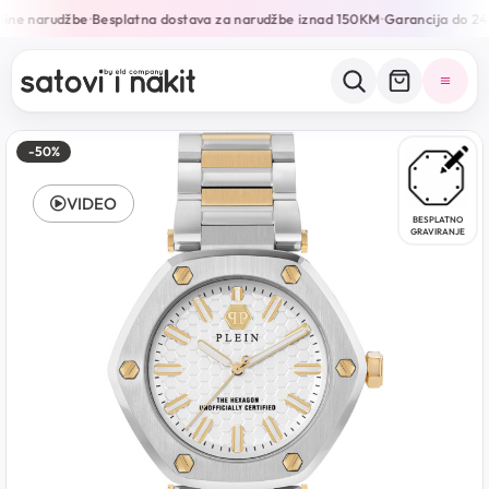
line narudžbe
Besplatna dostava za narudžbe iznad 150KM
Garancija do 24
•
•
-50%
VIDEO
BESPLATNO
GRAVIRANJE