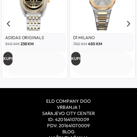
ADIDAS ORIGINALS
D1 MILANO
340
KM
238
KM
750
KM
450
KM
KUPI
KUPI
ELD COMPANY DOO
VRBANJA 1
SARAJEVO CITY CENTER
ID: 4201641070009
PDV: 201641070009
BLOG