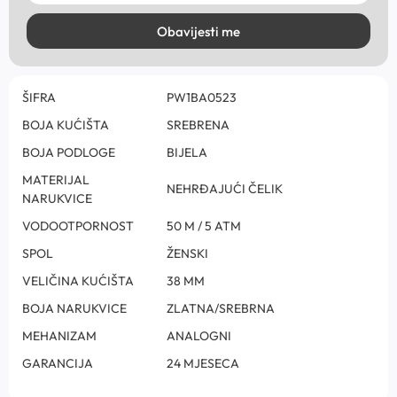
Obavijesti me
ŠIFRA
PW1BA0523
BOJA KUĆIŠTA
SREBRENA
BOJA PODLOGE
BIJELA
MATERIJAL
NEHRĐAJUĆI ČELIK
NARUKVICE
VODOOTPORNOST
50 M / 5 ATM
SPOL
ŽENSKI
VELIČINA KUĆIŠTA
38 MM
BOJA NARUKVICE
ZLATNA/SREBRNA
MEHANIZAM
ANALOGNI
GARANCIJA
24 MJESECA