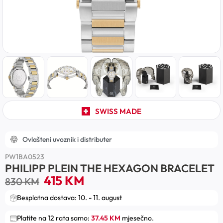
SWISS MADE
Ovlašteni uvoznik i distributer
PW1BA0523
PHILIPP PLEIN THE HEXAGON BRACELET
415
KM
830
KM
Besplatna dostava: 10. - 11. august
Platite na 12 rata samo:
37.45 KM
mjesečno.