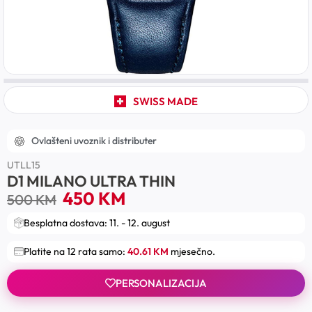
SWISS MADE
Ovlašteni uvoznik i distributer
UTLL15
D1 MILANO ULTRA THIN
450
KM
500
KM
Besplatna dostava: 11. - 12. august
Platite na 12 rata samo:
40.61 KM
mjesečno.
PERSONALIZACIJA