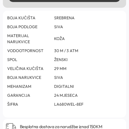
BOJA KUĆIŠTA
SREBRENA
BOJA PODLOGE
SIVA
MATERIJAL
KOŽA
NARUKVICE
VODOOTPORNOST
30 M / 3 ATM
SPOL
ŽENSKI
VELIČINA KUĆIŠTA
29 MM
BOJA NARUKVICE
SIVA
MEHANIZAM
DIGITALNI
GARANCIJA
24 MJESECA
ŠIFRA
LA680WEL-8EF
Besplatna dostava za narudžbe iznad 150KM