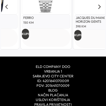
FERRO
JACQUES DU MANOIR
HORIZON GENTS
150
KM
398
KM
KUPI
KUPI
ELD COMPANY DOO
VRBANJA 1
SARAJEVO CITY CENTER
ID: 4201641070009
PDV: 201641070009
BLOG
NAČIN PLAĆANJA
USLOVI KORIŠTENJA
PRAVILA PRIVATNOSTI