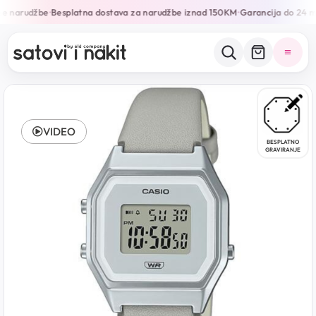
ne narudžbe
Besplatna dostava za narudžbe iznad 150KM
Garancija do 24 m
•
•
VIDEO
BESPLATNO
GRAVIRANJE