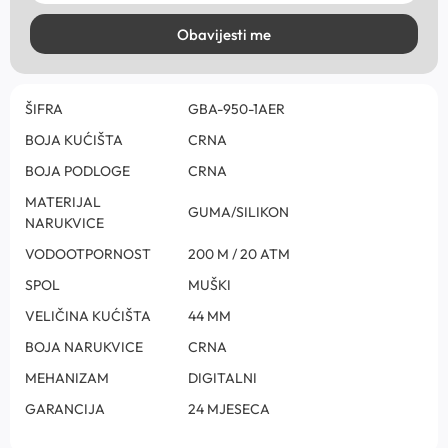
Obavijesti me
ŠIFRA
GBA-950-1AER
BOJA KUĆIŠTA
CRNA
BOJA PODLOGE
CRNA
MATERIJAL
GUMA/SILIKON
NARUKVICE
VODOOTPORNOST
200 M / 20 ATM
SPOL
MUŠKI
VELIČINA KUĆIŠTA
44 MM
BOJA NARUKVICE
CRNA
MEHANIZAM
DIGITALNI
GARANCIJA
24 MJESECA