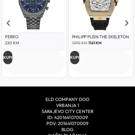
FERRO
PHILIPP PLEIN THE SKELETON
220
KM
1290
KM
1161
KM
KUPI
KUPI
ELD COMPANY DOO
VRBANJA 1
SARAJEVO CITY CENTER
ID: 4201641070009
PDV: 201641070009
BLOG