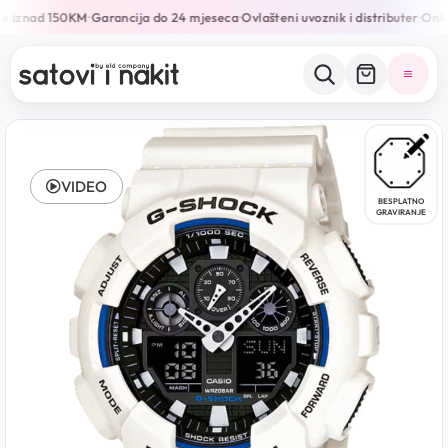
e iznad 150KM
Garancija do 24 mjeseca
Ovlašteni uvoznik i distributer
Onlin
•
•
•
VIDEO
BESPLATNO
GRAVIRANJE