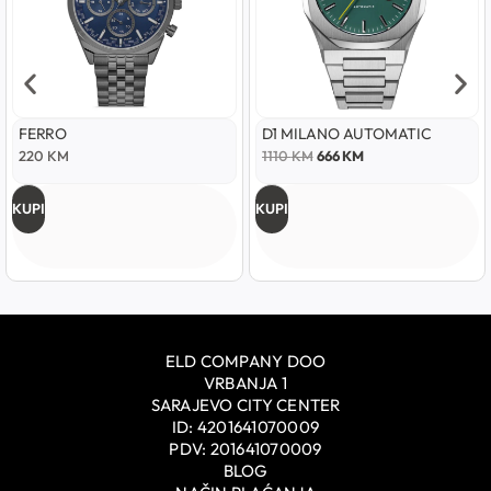
FERRO
D1 MILANO AUTOMATIC
220
KM
1110
KM
666
KM
KUPI
KUPI
ELD COMPANY DOO
VRBANJA 1
SARAJEVO CITY CENTER
ID: 4201641070009
PDV: 201641070009
BLOG