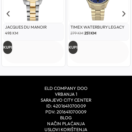
JACQUES DU MANOIR
TIMEX WATERBURY LEGACY
498
KM
279
KM
251
KM
KUPI
KUPI
ELD COMPANY DOO
VRBANJA 1
SARAJEVO CITY CENTER
ID: 4201641070009
PDV: 201641070009
BLOG
NAČIN PLAĆANJA
USLOVI KORIŠTENJA