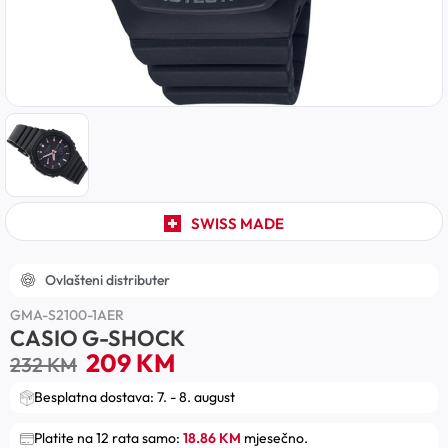
SWISS MADE
Ovlašteni distributer
GMA-S2100-1AER
CASIO G-SHOCK
209
KM
232
KM
Besplatna dostava: 7. - 8. august
Platite na 12 rata samo:
18.86 KM
mjesečno.