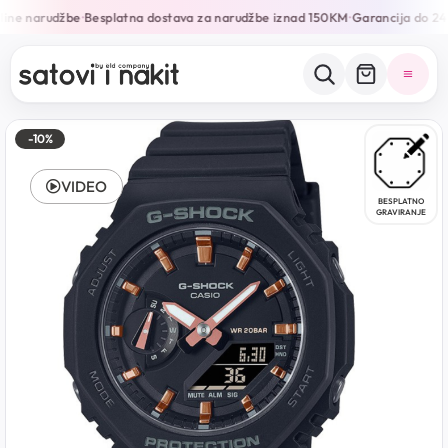
ine narudžbe
Besplatna dostava za narudžbe iznad 150KM
Garancija do 24 
•
•
-10%
VIDEO
BESPLATNO
GRAVIRANJE