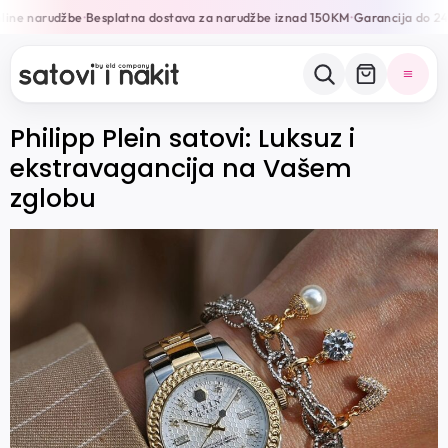
line narudžbe
Besplatna dostava za narudžbe iznad 150KM
Garancija do 24
•
•
Philipp Plein satovi: Luksuz i
ekstravagancija na Vašem
zglobu