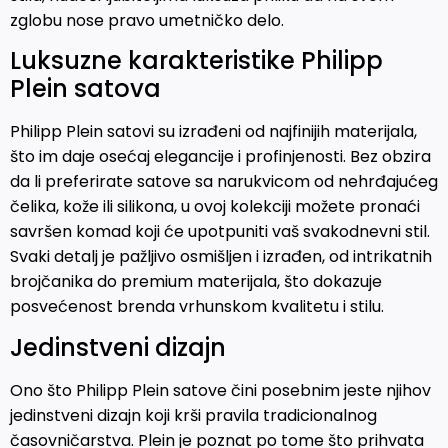
zglobu nose pravo umetničko delo.
Luksuzne karakteristike Philipp
Plein satova
Philipp Plein satovi su izrađeni od najfinijih materijala,
što im daje osećaj elegancije i profinjenosti. Bez obzira
da li preferirate satove sa narukvicom od nehrđajućeg
čelika, kože ili silikona, u ovoj kolekciji možete pronaći
savršen komad koji će upotpuniti vaš svakodnevni stil.
Svaki detalj je pažljivo osmišljen i izrađen, od intrikatnih
brojčanika do premium materijala, što dokazuje
posvećenost brenda vrhunskom kvalitetu i stilu.
Jedinstveni dizajn
Ono što Philipp Plein satove čini posebnim jeste njihov
jedinstveni dizajn koji krši pravila tradicionalnog
časovničarstva. Plein je poznat po tome što prihvata