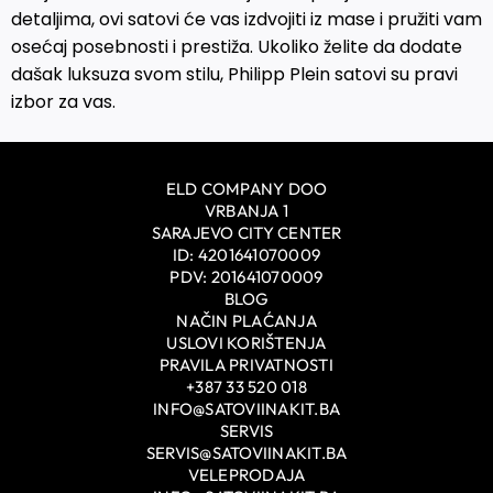
detaljima, ovi satovi će vas izdvojiti iz mase i pružiti vam
osećaj posebnosti i prestiža. Ukoliko želite da dodate
dašak luksuza svom stilu, Philipp Plein satovi su pravi
izbor za vas.
ELD COMPANY DOO
VRBANJA 1
SARAJEVO CITY CENTER
ID: 4201641070009
PDV: 201641070009
BLOG
NAČIN PLAĆANJA
USLOVI KORIŠTENJA
PRAVILA PRIVATNOSTI
+387 33 520 018
INFO@SATOVIINAKIT.BA
SERVIS
SERVIS@SATOVIINAKIT.BA
VELEPRODAJA