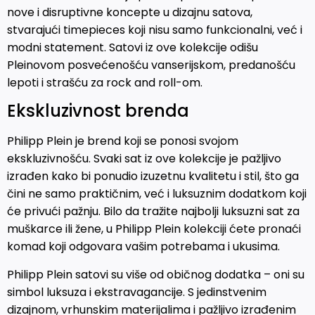
nove i disruptivne koncepte u dizajnu satova,
stvarajući timepieces koji nisu samo funkcionalni, već i
modni statement. Satovi iz ove kolekcije odišu
Pleinovom posvećenošću vanserijskom, predanošću
lepoti i strašću za rock and roll-om.
Ekskluzivnost brenda
Philipp Plein je brend koji se ponosi svojom
ekskluzivnošću. Svaki sat iz ove kolekcije je pažljivo
izrađen kako bi ponudio izuzetnu kvalitetu i stil, što ga
čini ne samo praktičnim, već i luksuznim dodatkom koji
će privući pažnju. Bilo da tražite najbolji luksuzni sat za
muškarce ili žene, u Philipp Plein kolekciji ćete pronaći
komad koji odgovara vašim potrebama i ukusima.
Philipp Plein satovi su više od običnog dodatka – oni su
simbol luksuza i ekstravagancije. S jedinstvenim
dizajnom, vrhunskim materijalima i pažljivo izrađenim