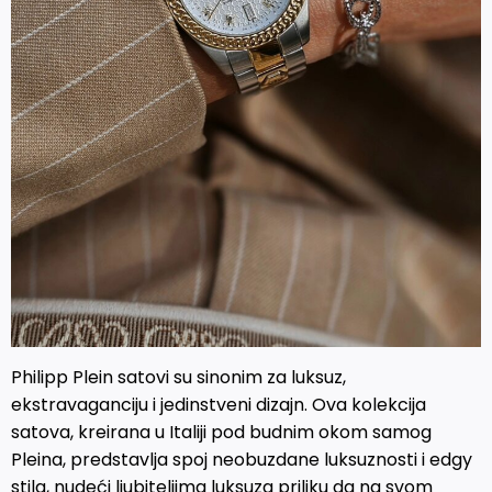
Philipp Plein satovi su sinonim za luksuz,
ekstravaganciju i jedinstveni dizajn. Ova kolekcija
satova, kreirana u Italiji pod budnim okom samog
Pleina, predstavlja spoj neobuzdane luksuznosti i edgy
stila, nudeći ljubiteljima luksuza priliku da na svom