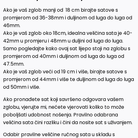
Ako je vaš zglob manji od 18 cm birajte satove s
promjerom od 36-38mm i duljinom od luga do luga od
46mm.
Ako je vaš zglob oko 18cm, idealna veličina sata je 40-
42mm u promjeru i 48mm u duljini od luga do luga.
Samo pogledajte kako ovaj sat lijepo stoji na zglobu s
promjerom od 40mm i duljinom od luga do luga od
47.5mm.
Ako je vaš zglob veći od 19 cm i više, birajte satove s
promjerom od 44mm i više te duljinom od luga do luga
od 50mm i više.
Ako pronađete sat koji savršeno odgovara vašem
zglobu, vjerujte mi, nećete vjerovati koliko to može
poboljšati udobnost nošenja. Pravilno odabrana
veličina sata čini razliku i čini da nosite sat s uživanjem.
Odabir pravilne veličine ručnog sata u skladu s