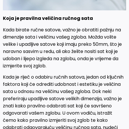
Koja je pravilna veličina ručnog sata
Kada birate ručne satove, važno je obratiti pažnju na
dimenzije sata i veličinu vašeg zgloba. Možda volite
velike i upadljive satove koji imaju preko 50mm, što je
naravno sasvim u redu, ali ako želite nositi sat koji je
udoban i lijepo izgleda na zglobu, onda je vrijeme da
izmjerite svoj zglob.
Kada je riječ o odabiru ručnih satova, jedan od ključnih
faktora koji će odrediti udobnost i estetiku je veličina
sata u odnosu na veličinu vašeg zgloba. Dok neki
preferiraju upadljive satove velikih dimenzija, važno je
znati kako pravilno odabrati sat koji će savršeno
odgovarati vašem zglobu. U ovom vodiču, istražit
ćemo kako pravilno izmjeriti svoj zglob te kako
odabrati odgovarajuću veličinu ručnog sata, nudeći