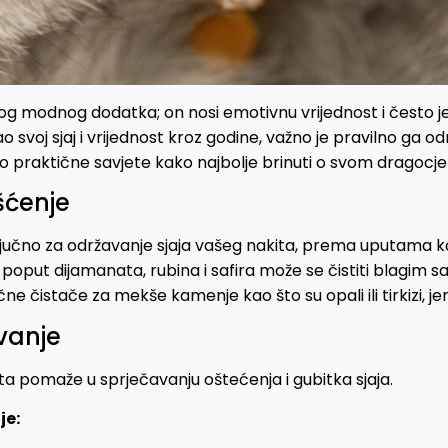
nog modnog dodatka; on nosi emotivnu vrijednost i često je 
o svoj sjaj i vrijednost kroz godine, važno je pravilno ga odr
praktične savjete kako najbolje brinuti o svom dragocje
šćenje
ključno za održavanje sjaja vašeg nakita, prema uputama ko
oput dijamanata, rubina i safira može se čistiti blagim 
ne čistače za mekše kamenje kao što su opali ili tirkizi, je
uvanje
ta pomaže u sprječavanju oštećenja i gubitka sjaja.
je: