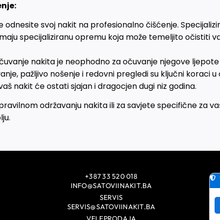
nje:
odnesite svoj nakit na profesionalno čišćenje. Specijalizi
maju specijaliziranu opremu koja može temeljito očistiti va
 čuvanje nakita je neophodno za očuvanje njegove ljepote 
anje, pažljivo nošenje i redovni pregledi su ključni koraci
 vaš nakit će ostati sjajan i dragocjen dugi niz godina.
pravilnom održavanju nakita ili za savjete specifične za va
ju.
+387 33 520 018
INFO@SATOVIINAKIT.BA
SERVIS
SERVIS@SATOVIINAKIT.BA
VELEPRODAJA