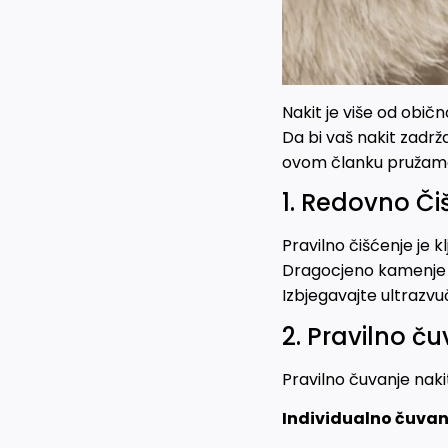
Nakit je više od obič
Da bi vaš nakit zadrža
ovom članku pružamo 
1. Redovno Či
Pravilno čišćenje je 
Dragocjeno kamenje p
Izbjegavajte ultrazvuč
2. Pravilno č
Pravilno čuvanje naki
Individualno čuvan