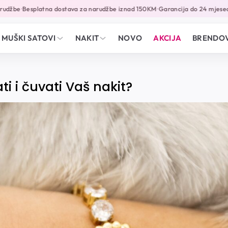
džbe
Besplatna dostava za narudžbe iznad 150KM
Garancija do 24 mjeseca
•
•
•
MUŠKI SATOVI
NAKIT
NOVO
AKCIJA
BRENDOV
i i čuvati Vaš nakit?