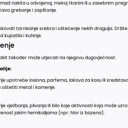
mad nakita u odvojenoj, mekoj tkanini ili u zasebnim pregr
čava grebanje i zaplitanje.
ovati tarnisanje srebra i oštećenje nekih dragulja. Držit
 kupatila i kuhinje.
šenje
nakit također može utjecati na njegovu dugovječnost.
lije:
rije upotrebe losiona, parfema, lakova za kosu ili sredstava
oštetiti metal i kamenje.
rije vježbanja, plivanja ili bilo koje aktivnosti koja može u
loženost jakim hemikalijama (npr. hlor iz bazena).