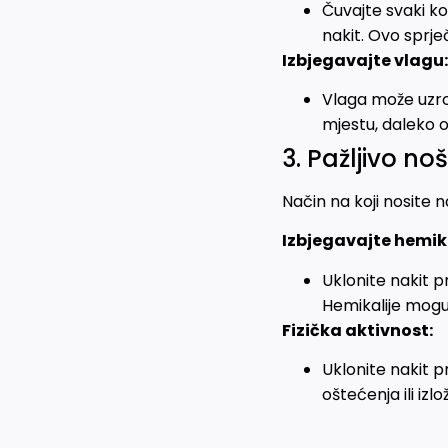
Čuvajte svaki ko
nakit. Ovo sprje
Izbjegavajte vlagu:
Vlaga može uzrok
mjestu, daleko od
3. Pažljivo no
Način na koji nosite 
Izbjegavajte hemika
Uklonite nakit p
Hemikalije mogu 
Fizička aktivnost:
Uklonite nakit p
oštećenja ili iz