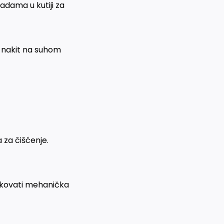
adama u kutiji za
e nakit na suhom
 za čišćenje.
zrokovati mehanička