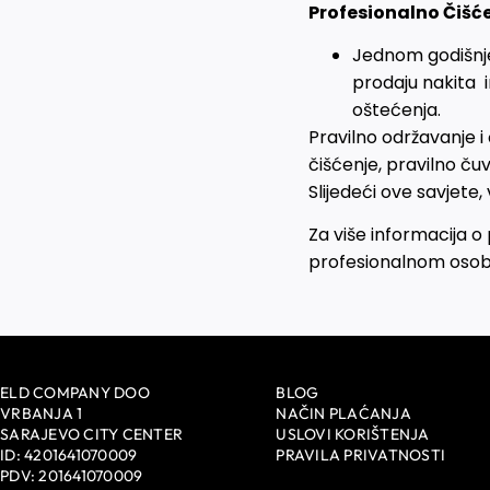
Profesionalno Čišće
Jednom godišnje 
prodaju nakita i
oštećenja.
Pravilno održavanje i
čišćenje, pravilno čuv
Slijedeći ove savjete,
Za više informacija o 
profesionalnom osobl
ELD COMPANY DOO
BLOG
VRBANJA 1
NAČIN PLAĆANJA
SARAJEVO CITY CENTER
USLOVI KORIŠTENJA
ID: 4201641070009
PRAVILA PRIVATNOSTI
PDV: 201641070009