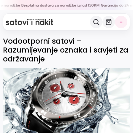
ne narudžbe
Besplatna dostava za narudžbe iznad 150KM
Garancija do 24 m
•
•
Vodootporni satovi –
Razumijevanje oznaka i savjeti za
održavanje