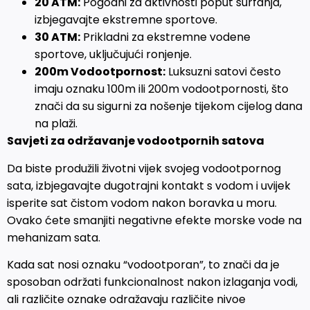
20 ATM:
Pogodni za aktivnosti poput surfanja,
izbjegavajte ekstremne sportove.
30 ATM:
Prikladni za ekstremne vodene
sportove, uključujući ronjenje.
200m Vodootpornost:
Luksuzni satovi često
imaju oznaku 100m ili 200m vodootpornosti, što
znači da su sigurni za nošenje tijekom cijelog dana
na plaži.
Savjeti za održavanje vodootpornih satova
Da biste produžili životni vijek svojeg vodootpornog
sata, izbjegavajte dugotrajni kontakt s vodom i uvijek
isperite sat čistom vodom nakon boravka u moru.
Ovako ćete smanjiti negativne efekte morske vode na
mehanizam sata.
Kada sat nosi oznaku “vodootporan”, to znači da je
sposoban održati funkcionalnost nakon izlaganja vodi,
ali različite oznake odražavaju različite nivoe