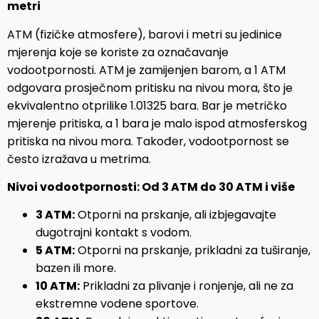
metri
ATM (fizičke atmosfere), barovi i metri su jedinice
mjerenja koje se koriste za označavanje
vodootpornosti. ATM je zamijenjen barom, a 1 ATM
odgovara prosječnom pritisku na nivou mora, što je
ekvivalentno otprilike 1.01325 bara. Bar je metričko
mjerenje pritiska, a 1 bara je malo ispod atmosferskog
pritiska na nivou mora. Također, vodootpornost se
često izražava u metrima.
Nivoi vodootpornosti: Od 3 ATM do 30 ATM i više
3 ATM:
Otporni na prskanje, ali izbjegavajte
dugotrajni kontakt s vodom.
5 ATM:
Otporni na prskanje, prikladni za tuširanje,
bazen ili more.
10 ATM:
Prikladni za plivanje i ronjenje, ali ne za
ekstremne vodene sportove.