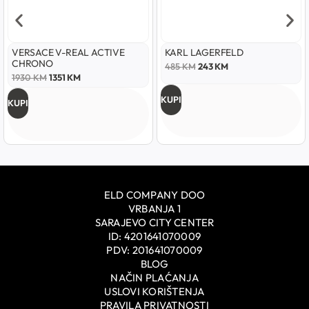
VERSACE V-REAL ACTIVE
KARL LAGERFELD
CHRONO
485
KM
243
KM
1930
KM
1351
KM
KUPI
KUPI
ELD COMPANY DOO
VRBANJA 1
SARAJEVO CITY CENTER
ID: 4201641070009
PDV: 201641070009
BLOG
NAČIN PLAĆANJA
USLOVI KORIŠTENJA
PRAVILA PRIVATNOSTI