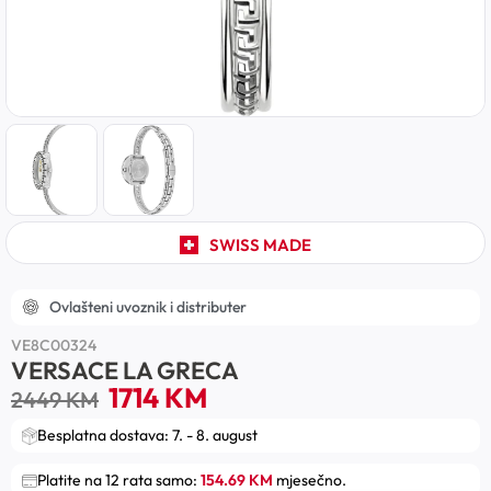
SWISS MADE
Ovlašteni uvoznik i distributer
VE8C00324
VERSACE LA GRECA
1714
KM
2449
KM
Besplatna dostava: 7. - 8. august
Platite na 12 rata samo:
154.69 KM
mjesečno.