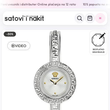
teni uvoznik i distributer
Online plaćanja na 12 rata
10% popusta na sve
•
•
-30%
VIDEO
BESPLATNO
GRAVIRANJE