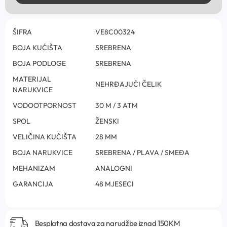
ŠIFRA
VE8C00324
BOJA KUĆIŠTA
SREBRENA
BOJA PODLOGE
SREBRENA
MATERIJAL
NEHRĐAJUĆI ČELIK
NARUKVICE
VODOOTPORNOST
30 M / 3 ATM
SPOL
ŽENSKI
VELIČINA KUĆIŠTA
28 MM
BOJA NARUKVICE
SREBRENA / PLAVA / SMEĐA
MEHANIZAM
ANALOGNI
GARANCIJA
48 MJESECI
Besplatna dostava za narudžbe iznad 150KM