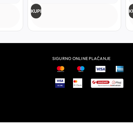
KUPI
K
SIGURNO ONLINE PLAĆANJE