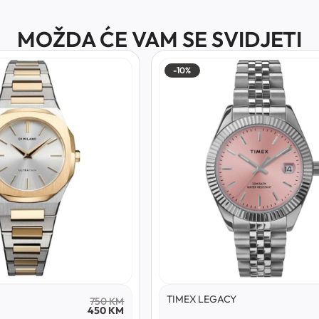
MOŽDA ĆE VAM SE SVIDJETI
-10%
TIMEX LEGACY
750
KM
450
KM