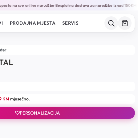
usta na sve online narudžbe
Besplatna dostava za narudžbe iznad 150KM
Ga
•
•
I
PRODAJNA MJESTA
SERVIS
uter
ITAL
19 KM
mjesečno.
PERSONALIZACIJA