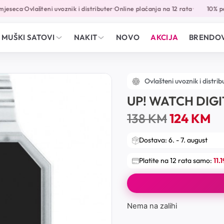
jeseca
Ovlašteni uvoznik i distributer
Online plaćanja na 12 rata
10% pop
•
•
•
MUŠKI SATOVI
NAKIT
NOVO
AKCIJA
BRENDOV
Ovlašteni uvoznik i distrib
UP! WATCH DIG
138
KM
124
KM
Dostava: 6. - 7. august
Platite na 12 rata samo:
11.
Nema na zalihi