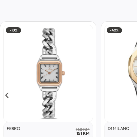
-10%
-40%
FERRO
D1 MILANO
168
KM
151
KM