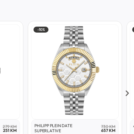
-10%
PHILIPP PLEIN DATE
279
KM
730
KM
251
KM
657
KM
SUPERLATIVE