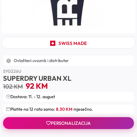
SWISS MADE
Ovlašteni uvoznik i distributer
SYG226U
SUPERDRY URBAN XL
92
KM
102
KM
Dostava: 11. - 12. august
Platite na 12 rata samo:
8.30 KM
mjesečno.
PERSONALIZACIJA