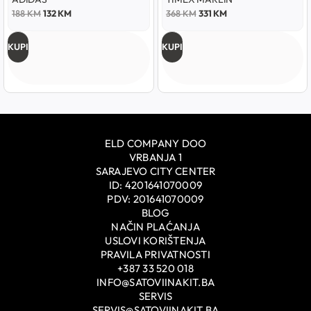
188
KM
132
KM
368
KM
331
KM
KUPI
KUPI
ELD COMPANY DOO
VRBANJA 1
SARAJEVO CITY CENTER
ID: 4201641070009
PDV: 201641070009
BLOG
NAČIN PLAĆANJA
USLOVI KORIŠTENJA
PRAVILA PRIVATNOSTI
+387 33 520 018
INFO@SATOVIINAKIT.BA
SERVIS
SERVIS@SATOVIINAKIT.BA