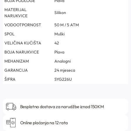
BOJA PODLOGE
Plava
MATERIJAL
Silikon
NARUKVICE
VODOOTPORNOST
50 M / 5 ATM
SPOL
Muški
VELIČINA KUĆIŠTA
42
BOJA NARUKVICE
Plava
MEHANIZAM
Analogni
GARANCIJA
24 mjeseca
ŠIFRA
SYG226U
Besplatna dostava za narudžbe iznad 150KM
Online plaćanja na 12 rata