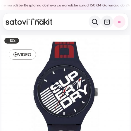
ine narudžbe
Besplatna dostava za narudžbe iznad 150KM
Garancija do 24 
•
•
-10%
VIDEO