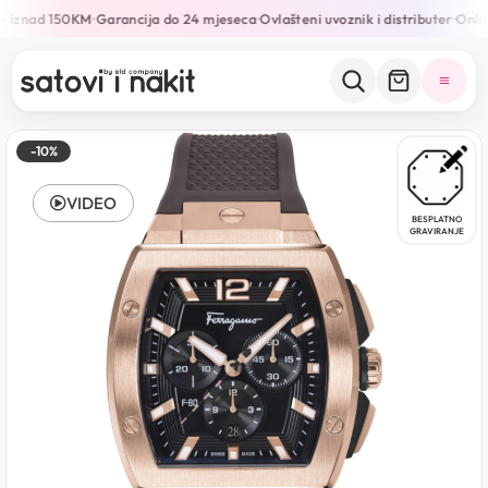
e iznad 150KM
Garancija do 24 mjeseca
Ovlašteni uvoznik i distributer
Onlin
•
•
•
-10%
VIDEO
BESPLATNO
GRAVIRANJE