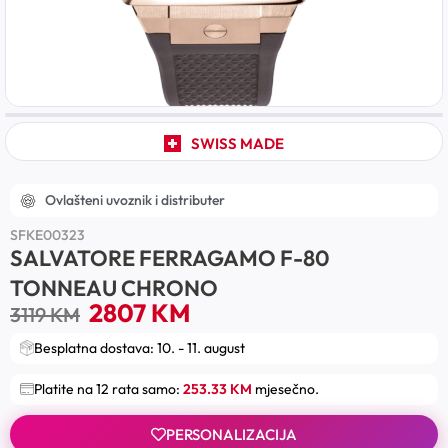
SWISS MADE
Ovlašteni uvoznik i distributer
SFKE00323
SALVATORE FERRAGAMO F-80
TONNEAU CHRONO
2807
KM
3119
KM
Besplatna dostava: 10. - 11. august
Platite na 12 rata samo:
253.33 KM
mjesečno.
PERSONALIZACIJA