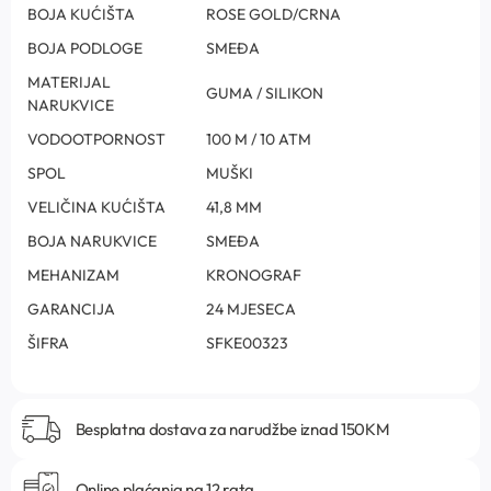
BOJA KUĆIŠTA
ROSE GOLD/CRNA
BOJA PODLOGE
SMEĐA
MATERIJAL
GUMA / SILIKON
NARUKVICE
VODOOTPORNOST
100 M / 10 ATM
SPOL
MUŠKI
VELIČINA KUĆIŠTA
41,8 MM
BOJA NARUKVICE
SMEĐA
MEHANIZAM
KRONOGRAF
GARANCIJA
24 MJESECA
ŠIFRA
SFKE00323
Besplatna dostava za narudžbe iznad 150KM
Online plaćanja na 12 rata