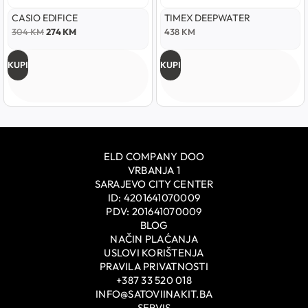
CASIO EDIFICE
TIMEX DEEPWATER
304
KM
274
KM
438
KM
KUPI
KUPI
ELD COMPANY DOO
VRBANJA 1
SARAJEVO CITY CENTER
ID: 4201641070009
PDV: 201641070009
BLOG
NAČIN PLAĆANJA
USLOVI KORIŠTENJA
PRAVILA PRIVATNOSTI
+387 33 520 018
INFO@SATOVIINAKIT.BA
SERVIS