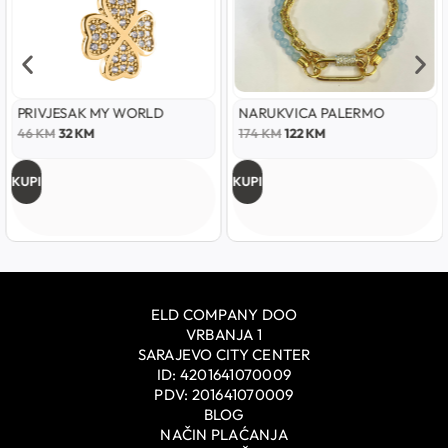
PRIVJESAK MY WORLD
NARUKVICA PALERMO
46
KM
32
KM
174
KM
122
KM
KUPI
KUPI
ELD COMPANY DOO
VRBANJA 1
SARAJEVO CITY CENTER
ID: 4201641070009
PDV: 201641070009
BLOG
NAČIN PLAĆANJA