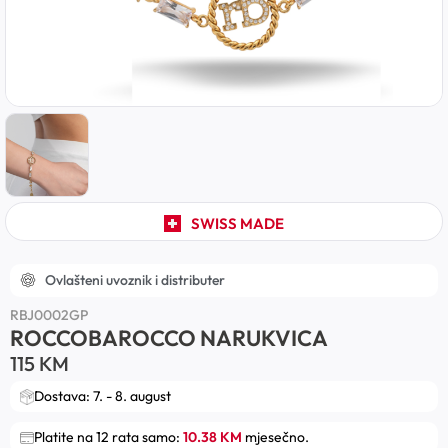
SWISS MADE
Ovlašteni uvoznik i distributer
RBJ0002GP
ROCCOBAROCCO NARUKVICA
115
KM
Dostava: 7. - 8. august
Platite na 12 rata samo:
10.38 KM
mjesečno.