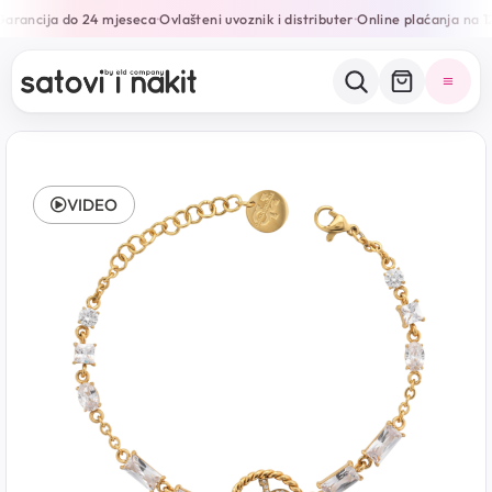
arancija do 24 mjeseca
Ovlašteni uvoznik i distributer
Online plaćanja na 12
•
•
VIDEO