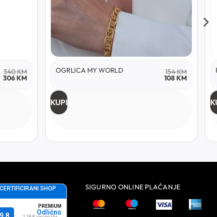
OGRLICA MY WORLD
340
KM
154
KM
306
KM
108
KM
KUPI
K
SIGURNO ONLINE PLAĆANJE