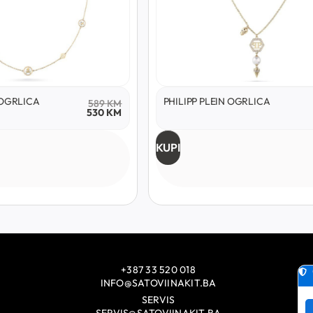
 OGRLICA
PHILIPP PLEIN OGRLICA
589
KM
530
KM
KUPI
+387 33 520 018
INFO@SATOVIINAKIT.BA
SERVIS