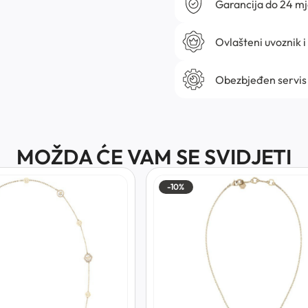
Garancija do 24 m
Ovlašteni uvoznik i
Obezbjeđen servis
MOŽDA ĆE VAM SE SVIDJETI
-10%