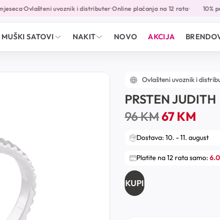
jeseca
Ovlašteni uvoznik i distributer
Online plaćanja na 12 rata
10% po
•
•
•
MUŠKI SATOVI
NAKIT
NOVO
AKCIJA
BRENDOV
Ovlašteni uvoznik i distrib
PRSTEN JUDITH
96
KM
67
KM
Dostava: 10. - 11. august
Platite na 12 rata samo:
6.
KUPI