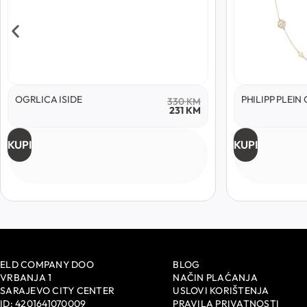
OGRLICA ISIDE
PHILIPP PLEIN
330
KM
231
KM
KUPI
KUPI
ELD COMPANY DOO
BLOG
VRBANJA 1
NAČIN PLAĆANJA
SARAJEVO CITY CENTER
USLOVI KORIŠTENJA
ID: 4201641070009
PRAVILA PRIVATNOSTI