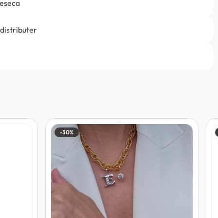
jeseca
 distributer
-30%