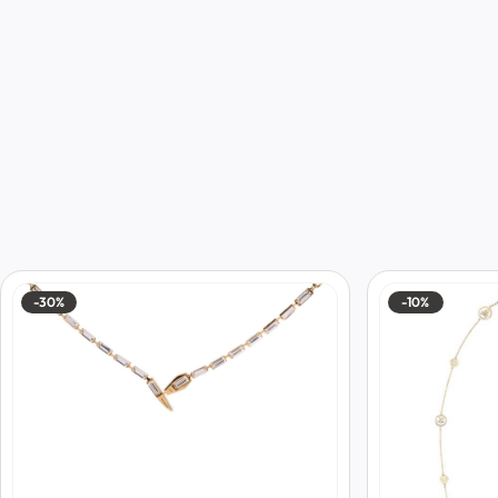
-30%
-10%