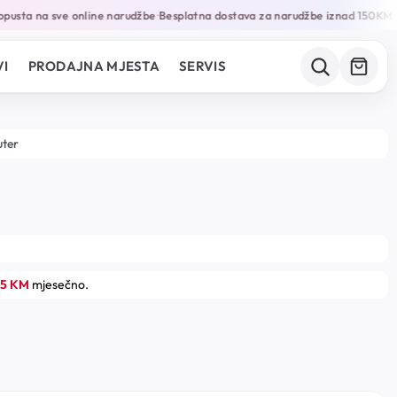
pusta na sve online narudžbe
Besplatna dostava za narudžbe iznad 150KM
G
•
•
I
PRODAJNA MJESTA
SERVIS
uter
05 KM
mjesečno.