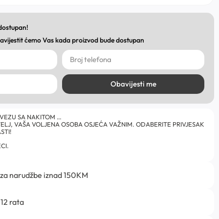
 dostupan!
obavijestit ćemo Vas kada proizvod bude dostupan
Obavijesti me
 VEZU SA NAKITOM …
ATELJ, VAŠA VOLJENA OSOBA OSJEĆA VAŽNIM. ODABERITE PRIVJESAK
STI!
CI.
 za narudžbe iznad 150KM
12 rata