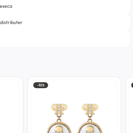
jeseca
 distributer
-10%