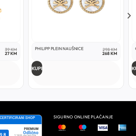
PHILIPP PLEIN NAUŠNICE
39
KM
298
KM
27
KM
268
KM
KUPI
K
SIGURNO ONLINE PLAĆANJE