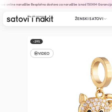
ve online narudžbe
Besplatna dostava za narudžbe iznad 150KM
Garancija 
•
•
ŽENSKI SATOVI
-29%
VIDEO