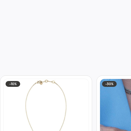
-10%
-30%