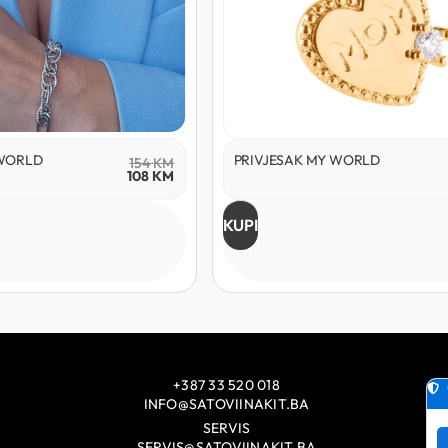
WORLD
PRIVJESAK MY WORLD
154
KM
108
KM
KUPI
+387 33 520 018
INFO@SATOVIINAKIT.BA
SERVIS
SERVIS@SATOVIINAKIT.BA