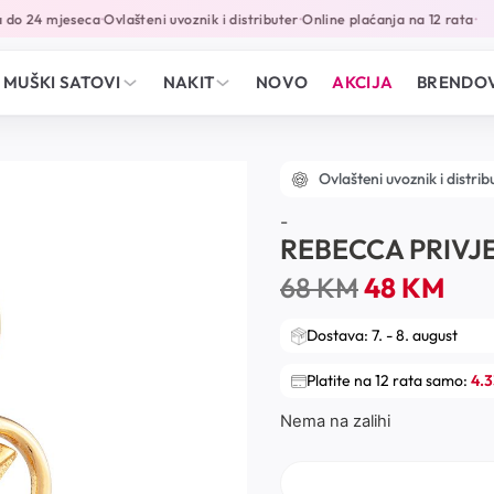
do 24 mjeseca
Ovlašteni uvoznik i distributer
Online plaćanja na 12 rata
•
•
•
MUŠKI SATOVI
NAKIT
NOVO
AKCIJA
BRENDOV
Ovlašteni uvoznik i distrib
-
REBECCA PRIVJ
68
KM
48
KM
Dostava: 7. - 8. august
Platite na 12 rata samo:
4.
Nema na zalihi