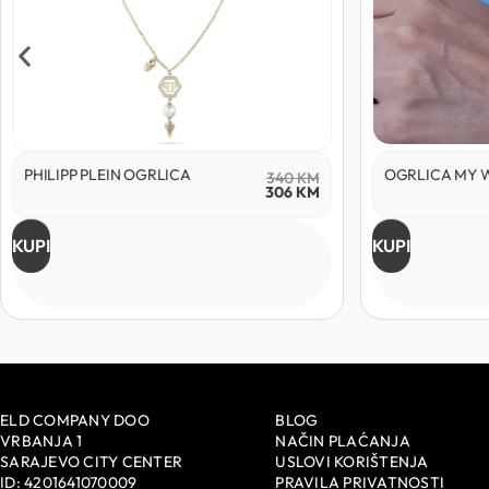
PHILIPP PLEIN OGRLICA
OGRLICA MY 
340
KM
306
KM
KUPI
KUPI
ELD COMPANY DOO
BLOG
VRBANJA 1
NAČIN PLAĆANJA
SARAJEVO CITY CENTER
USLOVI KORIŠTENJA
ID: 4201641070009
PRAVILA PRIVATNOSTI