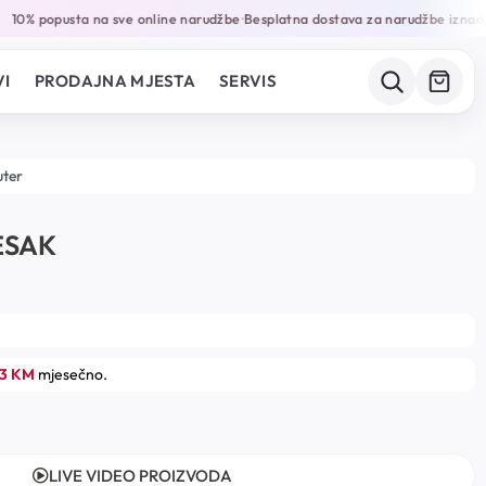
10% popusta na sve online narudžbe
Besplatna dostava za narudžbe iznad 
•
I
PRODAJNA MJESTA
SERVIS
uter
ESAK
33 KM
mjesečno.
LIVE VIDEO PROIZVODA