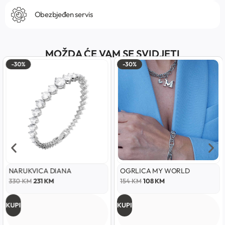
Obezbjeđen servis
MOŽDA ĆE VAM SE SVIDJETI
30%
-30%
-3
RUKVICA DIANA
OGRLICA MY WORLD
PR
30
KM
231
KM
154
KM
108
KM
39
I
KUPI
KUP