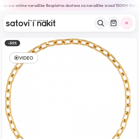
 na sve online narudžbe
Besplatna dostava za narudžbe iznad 150KM
Garanc
•
•
-30%
VIDEO