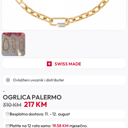
SWISS MADE
Ovlašteni uvoznik i distributer
-
OGRLICA PALERMO
217
KM
310
KM
Besplatna dostava: 11. - 12. august
Platite na 12 rata samo:
19.58 KM
mjesečno.