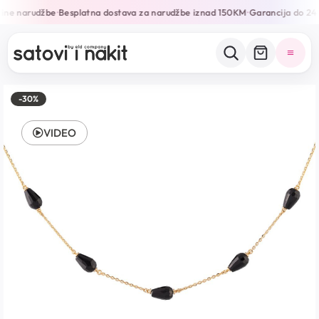
ine narudžbe
Besplatna dostava za narudžbe iznad 150KM
Garancija do 24 
•
•
-30%
VIDEO