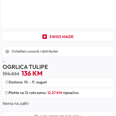
SWISS MADE
Ovlašteni uvoznik i distributer
-
OGRLICA TULIPE
136
KM
194
KM
Dostava: 10. - 11. august
Platite na 12 rata samo:
12.27 KM
mjesečno.
Nema na zalihi