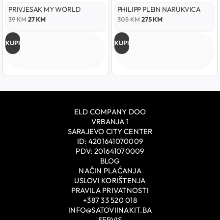
PRIVJESAK MY WORLD
PHILIPP PLEIN NARUKVICA
39
KM
27
KM
305
KM
275
KM
KUPI
KUPI
ELD COMPANY DOO
VRBANJA 1
SARAJEVO CITY CENTER
ID: 4201641070009
PDV: 201641070009
BLOG
NAČIN PLAĆANJA
USLOVI KORIŠTENJA
PRAVILA PRIVATNOSTI
+387 33 520 018
INFO@SATOVIINAKIT.BA
SERVIS