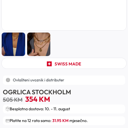
SWISS MADE
Ovlašteni uvoznik i distributer
OGRLICA STOCKHOLM
354
KM
505
KM
Besplatna dostava: 10. - 11. august
Platite na 12 rata samo:
31.95 KM
mjesečno.