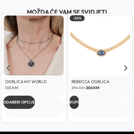
MOŽDA ĆE VAM SE SVIDJETI
-30%
OGRLICA MY WORLD
REBECCA OGRLICA
105
KM
294
KM
206
KM
ODABERI OPCIJE
KUPI