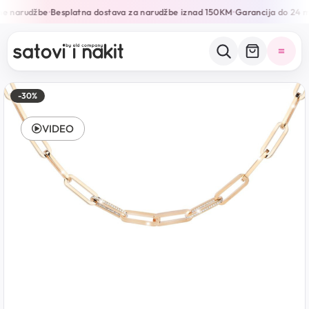
ne narudžbe
Besplatna dostava za narudžbe iznad 150KM
Garancija do 24 m
•
•
-30%
VIDEO