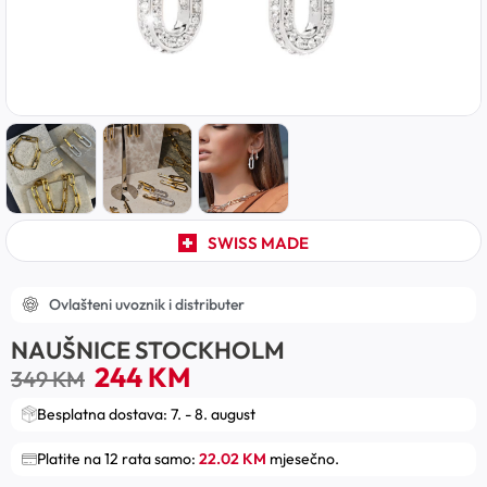
SWISS MADE
Ovlašteni uvoznik i distributer
NAUŠNICE STOCKHOLM
244
KM
349
KM
Besplatna dostava: 7. - 8. august
Platite na 12 rata samo:
22.02 KM
mjesečno.