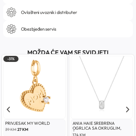
Ovlašteni uvoznik i distributer
Obezbjeđen servis
MOŽDA ĆE VAM SE SVIDJETI
-31%
PRIVJESAK MY WORLD
ANIA HAIE SREBRENA
OGRLICA SA OKRUGLIM,
39
KM
27
KM
ŠUPLJIM PRIVJESKOM
174
KM