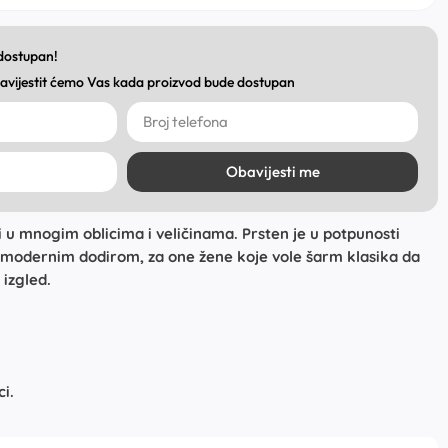
 dostupan!
obavijestit ćemo Vas kada proizvod bude dostupan
Obavijesti me
u mnogim oblicima i veličinama. Prsten je u potpunosti
a modernim dodirom, za one žene koje vole šarm klasika da
 izgled.
i.