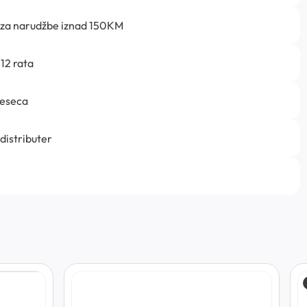
 za narudžbe iznad 150KM
12 rata
jeseca
 distributer