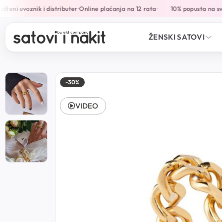
teni uvoznik i distributer
Online plaćanja na 12 rata
10% popusta na sve
•
•
ŽENSKI SATOVI
-30%
VIDEO