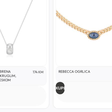
EBRENA
REBECCA OGRLICA
174
KM
OKRUGLIM,
JESKOM
KUPI