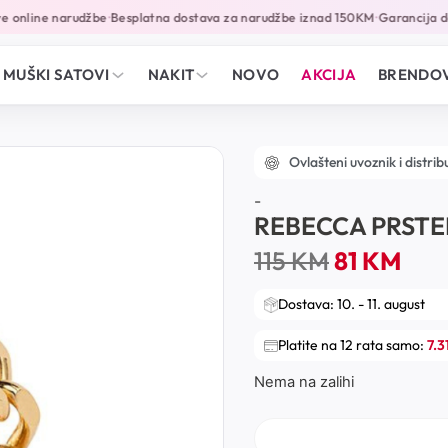
 online narudžbe
Besplatna dostava za narudžbe iznad 150KM
Garancija do
•
•
MUŠKI SATOVI
NAKIT
NOVO
AKCIJA
BRENDOV
Ovlašteni uvoznik i distrib
-
REBECCA PRST
115
KM
81
KM
Dostava: 10. - 11. august
Platite na 12 rata samo:
7.3
Nema na zalihi