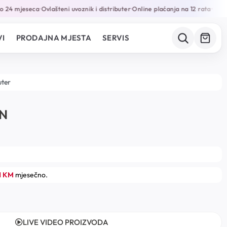
 24 mjeseca
Ovlašteni uvoznik i distributer
Online plaćanja na 12 rata
•
•
•
I
PRODAJNA MJESTA
SERVIS
uter
EN
1 KM
mjesečno.
LIVE VIDEO PROIZVODA