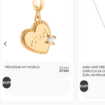
PRIVJESAK MY WORLD
ANIA HAIE SR
39
KM
27
KM
OGRLICA SA 
ŠUPLJIM PRIV
KUPI
KUPI