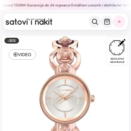
e iznad 150KM
Garancija do 24 mjeseca
Ovlašteni uvoznik i distributer
Onlin
•
•
•
-30%
VIDEO
BESPLATNO
GRAVIRANJE