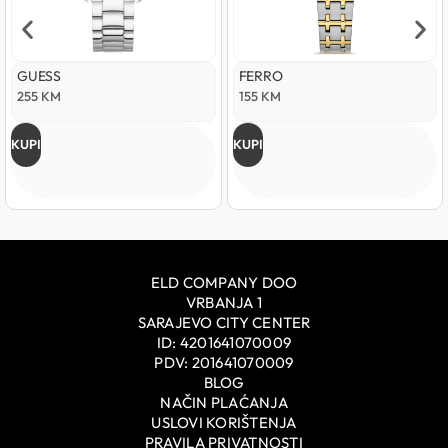
GUESS
FERRO
255
KM
155
KM
KUPI
KUPI
ELD COMPANY DOO
VRBANJA 1
SARAJEVO CITY CENTER
ID: 4201641070009
PDV: 201641070009
BLOG
NAČIN PLAĆANJA
USLOVI KORIŠTENJA
PRAVILA PRIVATNOSTI