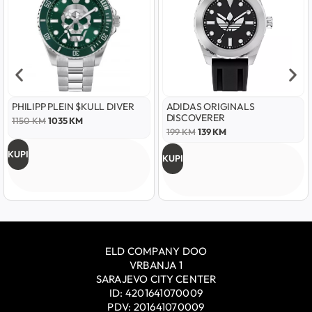
PHILIPP PLEIN $KULL DIVER
ADIDAS ORIGINALS
DISCOVERER
1150
KM
1035
KM
199
KM
139
KM
KUPI
KUPI
ELD COMPANY DOO
VRBANJA 1
SARAJEVO CITY CENTER
ID: 4201641070009
PDV: 201641070009