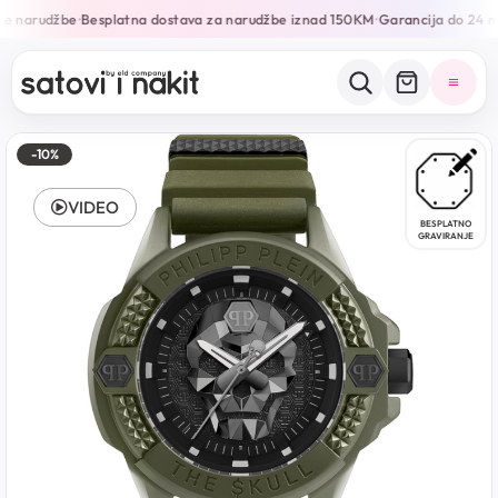
e narudžbe
Besplatna dostava za narudžbe iznad 150KM
Garancija do 24 m
•
•
-10%
VIDEO
BESPLATNO
GRAVIRANJE